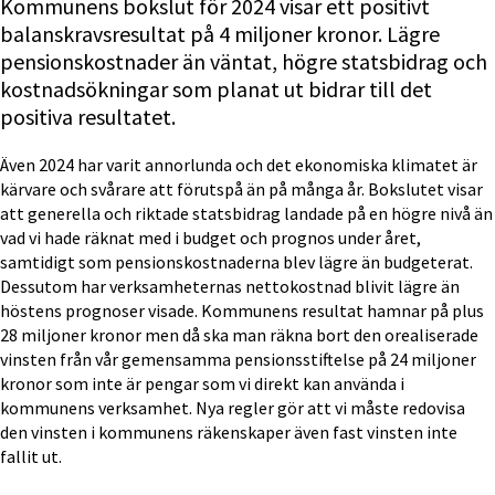
Kommunens bokslut för 2024 visar ett positivt 
balanskravsresultat på 4 miljoner kronor. Lägre 
pensionskostnader än väntat, högre statsbidrag och 
kostnadsökningar som planat ut bidrar till det 
positiva resultatet.
Även 2024 har varit annorlunda och det ekonomiska klimatet är 
kärvare och svårare att förutspå än på många år. Bokslutet visar 
att generella och riktade statsbidrag landade på en högre nivå än 
vad vi hade räknat med i budget och prognos under året, 
samtidigt som pensionskostnaderna blev lägre än budgeterat. 
Dessutom har verksamheternas nettokostnad blivit lägre än 
höstens prognoser visade. Kommunens resultat hamnar på plus 
28 miljoner kronor men då ska man räkna bort den orealiserade 
vinsten från vår gemensamma pensionsstiftelse på 24 miljoner 
kronor som inte är pengar som vi direkt kan använda i 
kommunens verksamhet. Nya regler gör att vi måste redovisa 
den vinsten i kommunens räkenskaper även fast vinsten inte 
fallit ut.