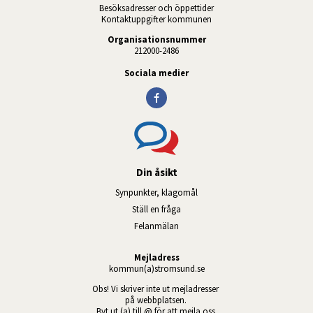
Besöksadresser och öppettider
Kontaktuppgifter kommunen
Organisationsnummer
212000-2486
Sociala medier
Din åsikt
Synpunkter, klagomål
Ställ en fråga
Felanmälan
Mejladress
kommun(a)stromsund.se
Obs! Vi skriver inte ut mejladresser 
på webbplatsen. 
Byt ut (a) till @ för att mejla oss.