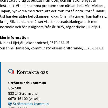
och statsbidrag utvecklas framöver, och inflationsläget är 
instabilt. Vi delar samma problem som nästan hela västvärlden, 
Japan, Sydkorea med flera, att det föds för få barn i förhållande 
till hur den äldre befolkningen ökar. Om inflationen kan hålla sig 
kring Riksbankens mål ser vi att kostnadsökningar blir mer 
normala och förutsägbara från år 2025, säger Niclas Liljefjäll.
Mer information
Niclas Liljefjäll, ekonomichef, 0670-161 45
Susanne Hansson, kommunstyrelsens ordförande, 0670-161 61
Kontakta oss
Strömsunds kommun
Box 500
833 24 Strömsund
0670-161 00 (växel)
Strömsunds kommun