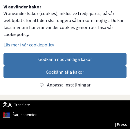
Dela
Dela
Dela
Dela
Vi använder kakor
Vi använder kakor (cookies), inklusive tredjeparts, på vår
på
på
på
via
webbplats för att den ska fungera så bra som möjligt. Du kan
Facebook
Twitter
LinkedIn
email
läsa mer om hur vi använder cookies genom att läsa vår
cookiepolicy.
Läs mer i vår cookiepolicy
Godkänn nödvändiga kakor
Godkänn alla kakor
Anpassa inställningar
Translate
Åarjelsaemien
| Press