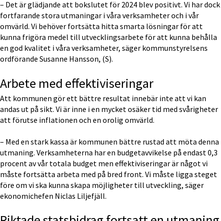
– Det är glädjande att bokslutet för 2024 blev positivt. Vi har dock 
fortfarande stora utmaningar i våra verksamheter och i vår 
omvärld. Vi behöver fortsätta hitta smarta lösningar för att 
kunna frigöra medel till utvecklingsarbete för att kunna behålla 
en god kvalitet i våra verksamheter, säger kommunstyrelsens 
ordförande Susanne Hansson, (S).
Arbete med effektiviseringar
Att kommunen gör ett bättre resultat innebär inte att vi kan 
andas ut på sikt. Vi är inne i en mycket osäker tid med svårigheter 
att förutse inflationen och en orolig omvärld.
– Med en stark kassa är kommunen bättre rustad att möta denna 
utmaning. Verksamheterna har en budgetavvikelse på endast 0,3 
procent av vår totala budget men effektiviseringar är något vi 
måste fortsätta arbeta med på bred front. Vi måste ligga steget 
före om vi ska kunna skapa möjligheter till utveckling, säger 
ekonomichefen Niclas Liljefjäll.
Riktade statsbidrag fortsatt en utmaning