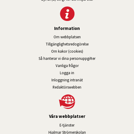
Information
Om webbplatsen
Tillgänglig­hets­redo­görelse
Om kakor (cookies)
Så hanterar vi dina personuppgifter
Vanliga frågor
Logga in
Öppnas i nytt fönster.
Inloggning intranät
Redaktörswebben
Våra webbplatser
Länk till annan webbplats, öppnas i n
E-tjänster
Länk till annan webbplats, öpp
Hjalmar Strömerskolan