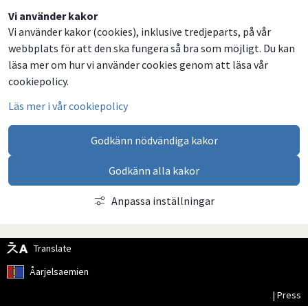
Dela
Dela
Dela
Dela
Vi använder kakor
Vi använder kakor (cookies), inklusive tredjeparts, på vår
på
på
på
via
webbplats för att den ska fungera så bra som möjligt. Du kan
Facebook
Twitter
LinkedIn
email
läsa mer om hur vi använder cookies genom att läsa vår
cookiepolicy.
Läs mer i vår cookiepolicy
Godkänn nödvändiga kakor
Godkänn alla kakor
Anpassa inställningar
Translate
Åarjelsaemien
| Press