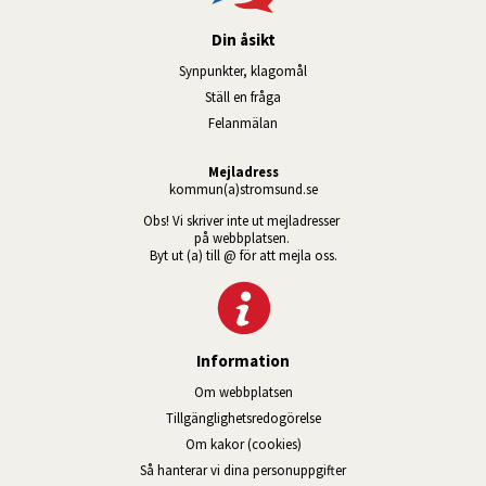
Din åsikt
Synpunkter, klagomål
Ställ en fråga
Felanmälan
Mejladress
kommun(a)stromsund.se
Obs! Vi skriver inte ut mejladresser 
på webbplatsen. 
Byt ut (a) till @ för att mejla oss.
Information
Om webbplatsen
Tillgänglig­hets­redo­görelse
Om kakor (cookies)
Så hanterar vi dina personuppgifter