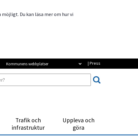
m möjligt. Du kan läsa mer om hur vi
Kommunens webbplatser
| Press
Trafik och
Uppleva och
infrastruktur
göra