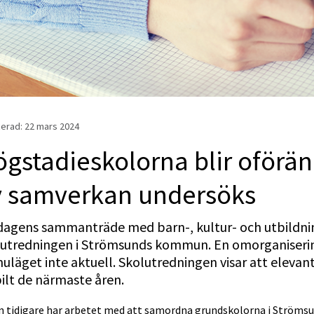
erad: 
22 mars 2024
gstadieskolorna blir oföränd
v samverkan undersöks
 dagens sammanträde med barn-, kultur- och utbildn
lutredningen i Strömsunds kommun. En omorganiseri
 nuläget inte aktuell. Skolutredningen visar att eleva
ilt de närmaste åren.
n tidigare har arbetet med att samordna grundskolorna i Strömsun