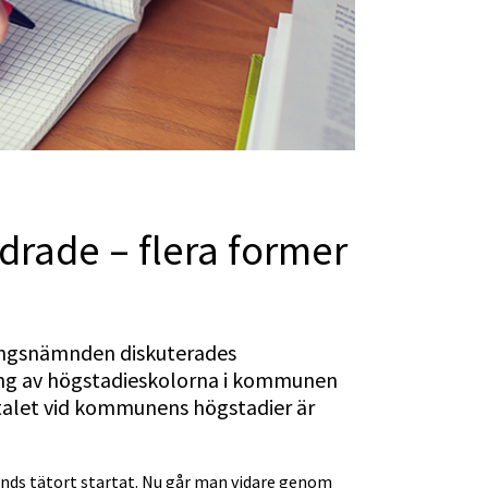
rade – flera former 
ingsnämnden diskuterades 
ng av högstadieskolorna i kommunen 
ntalet vid kommunens högstadier är 
ds tätort startat. Nu går man vidare genom 