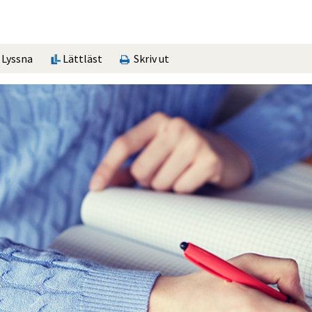
Lyssna
Lättläst
Skriv ut