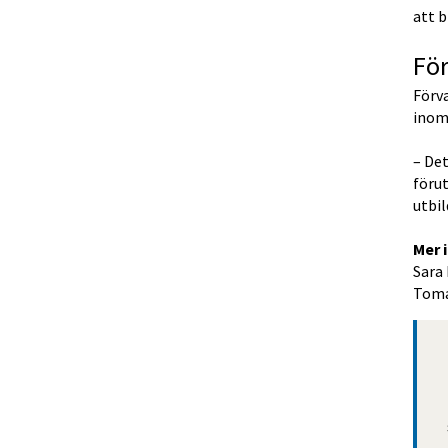
att 
För
Förva
inom
– Det
förut
utbi
Mer 
Sara
Tomas