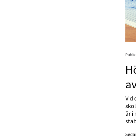
Public
Hö
a
Vid
sko
är i
stab
Seda