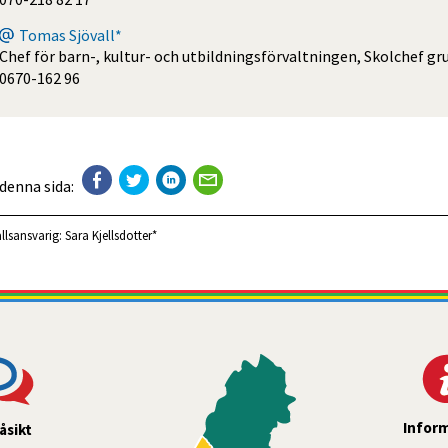
Tomas Sjövall*
Chef för barn-, kultur- och utbildningsförvaltningen, Skolchef g
0670-162 96
 denna sida:
llsansvarig:
Sara Kjellsdotter*
Infor
åsikt