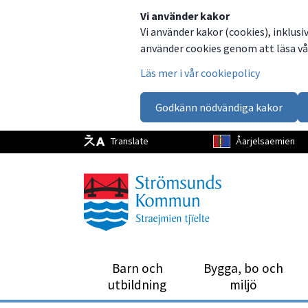
Dela
Dela
Dela
Dela
Vi använder kakor
Vi använder kakor (cookies), inklusi
på
på
på
via
använder cookies genom att läsa vår
Facebook
Twitter
LinkedIn
email
Läs mer i vår cookiepolicy
Godkänn nödvändiga kakor
Translate
Åarjelsaemien
Barn och
Bygga, bo och
utbild­ning
miljö