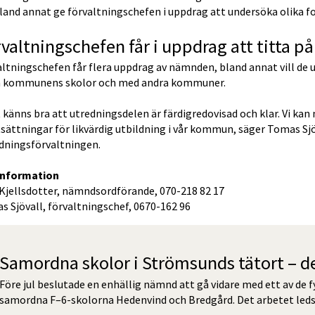
bland annat ge förvaltningschefen i uppdrag att undersöka olika 
valtningschefen får i uppdrag att titta p
ltningschefen får flera uppdrag av nämnden, bland annat vill de 
 kommunens skolor och med andra kommuner.
 känns bra att utredningsdelen är färdigredovisad och klar. Vi kan
sättningar för likvärdig utbildning i vår kommun, säger Tomas Sjöva
ldningsförvaltningen.
information
 Kjellsdotter, nämndsordförande, 070-218 82 17
 Sjövall, förvaltningschef, 0670-162 96
Samordna skolor i Strömsunds tätort – d
Före jul beslutade en enhällig nämnd att gå vidare med ett av de fy
samordna F–6-skolorna Hedenvind och Bredgård. Det arbetet leds 