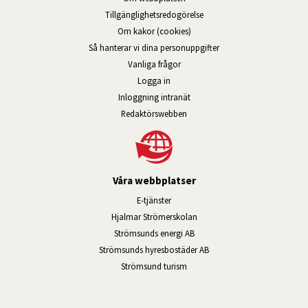
Tillgänglig­hets­redo­görelse
Om kakor (cookies)
Så hanterar vi dina personuppgifter
Vanliga frågor
Logga in
Öppnas i nytt fönster.
Inloggning intranät
Redaktörswebben
Våra webbplatser
Länk till annan webbplats, öppnas i n
E-tjänster
Länk till annan webbplats, öpp
Hjalmar Strömerskolan
Länk till annan webbplats, öppn
Strömsunds energi AB
Länk till annan webbplats, 
Strömsunds hyresbostäder AB
Öppnas i nytt fönster.
Strömsund turism