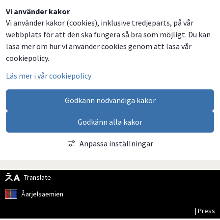
Dela
Dela
Dela
Dela
Vi använder kakor
Vi använder kakor (cookies), inklusive tredjeparts, på vår
på
på
på
via
webbplats för att den ska fungera så bra som möjligt. Du kan
Facebook
Twitter
LinkedIn
email
läsa mer om hur vi använder cookies genom att läsa vår
cookiepolicy.
Läs mer i vår cookiepolicy
Godkänn nödvändiga kakor
Godkänn alla kakor
Anpassa inställningar
Translate
Åarjelsaemien
| Press