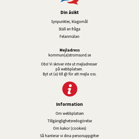
Din åsikt
Synpunkter, klagomål
Ställ en fråga
Felanmälan
Mejladress
kommun(a)stromsund.se
Obs! Vi skriver inte ut mejladresser 
på webbplatsen. 
Byt ut (a) till @ för att mejla oss.
Information
Om webbplatsen
Tillgänglig­hets­redo­görelse
Om kakor (cookies)
Så hanterar vi dina personuppgifter