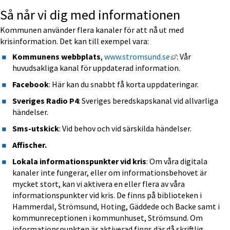
Så når vi dig med informationen
Kommunen använder flera kanaler för att nå ut med 
krisinformation. Det kan till exempel vara:
Länk till annan
Kommunens webbplats
, 
www.stromsund.se
: Vår 
huvudsakliga kanal för uppdaterad information.
Facebook
: Här kan du snabbt få korta uppdateringar.
Sveriges Radio P4
: Sveriges beredskapskanal vid allvarliga 
händelser.
Sms-utskick
: Vid behov och vid särskilda händelser.
Affischer.
Lokala informationspunkter vid kris
: Om våra digitala 
kanaler inte fungerar, eller om informationsbehovet är 
mycket stort, kan vi aktivera en eller flera av våra 
informationspunkter vid kris. De finns på biblioteken i 
Hammerdal, Strömsund, Hoting, Gäddede och Backe samt i 
kommunreceptionen i kommunhuset, Strömsund. Om 
informationspunkten är aktiverad finns där då skriftlig 