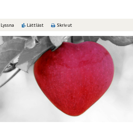
Lyssna
Lättläst
Skriv ut