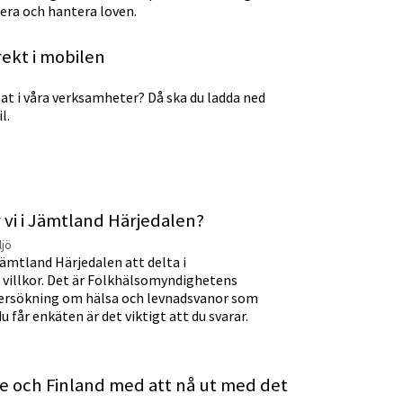
nera och hantera loven.
rekt i mobilen
 mat i våra verksamheter? Då ska du ladda ned
l.
 vi i Jämtland Härjedalen?
ljö
ämtland Härjedalen att delta i
 villkor. Det är Folkhälsomyndighetens
rsökning om hälsa och levnadsvanor som
får enkäten är det viktigt att du svarar.
e och Finland med att nå ut med det