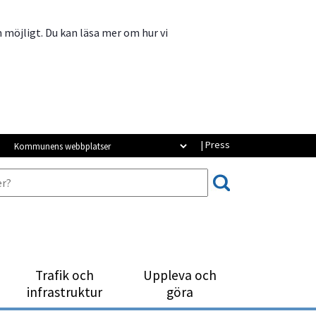
m möjligt. Du kan läsa mer om hur vi
Kommunens webbplatser
| Press
Trafik och
Uppleva och
infrastruktur
göra