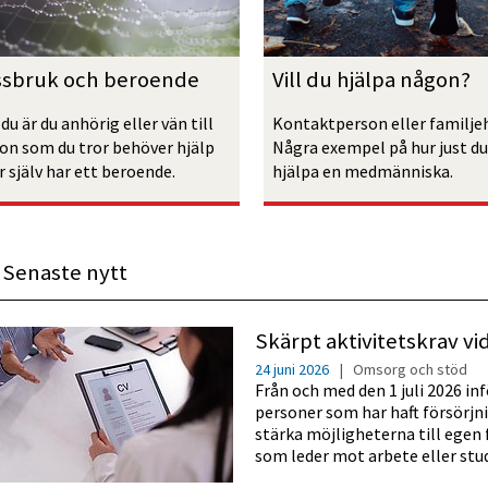
ssbruk och beroende
Vill du hjälpa någon?
u är du anhörig eller vän till 
Kontaktperson eller familje
on som du tror behöver hjälp 
Några exempel på hur just du
r själv har ett beroende.
hjälpa en medmänniska.
Senaste nytt
Skärpt aktivitetskrav vid
24 juni 2026
|
Omsorg och stöd
Från och med den 1 juli 2026 in
personer som har haft försörjnin
stärka möjligheterna till egen 
som leder mot arbete eller stud