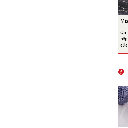
Mi
Om d
någ
elle