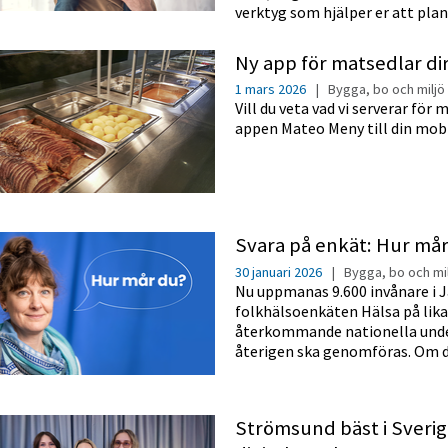
verktyg som hjälper er att pla
Ny app för matsedlar di
1 mars 2026
|
Bygga, bo och miljö
Vill du veta vad vi serverar för
appen Mateo Meny till din mobi
Svara på enkät: Hur mår
30 januari 2026
|
Bygga, bo och mi
Nu uppmanas 9.600 invånare i J
folkhälsoenkäten Hälsa på lika
återkommande nationella unde
återigen ska genomföras. Om du 
Strömsund bäst i Sverig