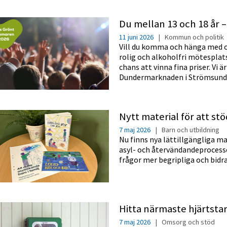
Du mellan 13 och 18 år –
11 juni 2026
|
Kommun och politik
Vill du komma och hänga med oss
rolig och alkoholfri mötesplat
chans att vinna fina priser. Vi
Dundermarknaden i Strömsund 
Nytt material för att stö
7 maj 2026
|
Barn och utbildning
Nu finns nya lättillgängliga ma
asyl- och återvändandeprocesse
frågor mer begripliga och bidra
Hitta närmaste hjärtsta
7 maj 2026
|
Omsorg och stöd