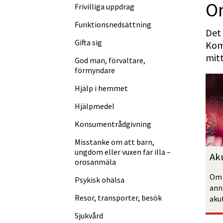
O
Frivilliga uppdrag
Funktions­nedsättning
Det 
Gifta sig
Komm
mitt
God man, förvaltare,
förmyndare
Hjälp i hemmet
Hjälpmedel
Konsument­rådgivning
Misstanke om att barn,
ungdom eller vuxen far illa –
Aku
orosanmäla
Om 
Psykisk ohälsa
ann
Resor, transporter, besök
akut
Sjukvård