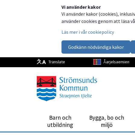
Dela
Dela
Dela
Dela
Vi använder kakor
Vi använder kakor (cookies), inklusi
på
på
på
via
använder cookies genom att läsa vår
Facebook
Twitter
LinkedIn
email
Läs mer i vår cookiepolicy
Godkänn nödvändiga kakor
Translate
Åarjelsaemien
Barn och
Bygga, bo och
utbild­ning
miljö