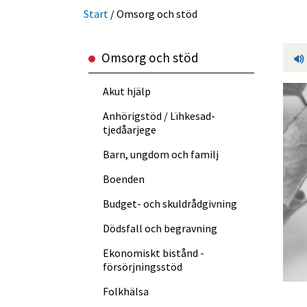
Start
/
Omsorg och stöd
Omsorg och stöd
Akut hjälp
Anhörigstöd / Lïhkesad­
tjedåarjege
Barn, ungdom och familj
Boenden
Budget- och skuldråd­givning
Dödsfall och begravning
Ekonomiskt bistånd -
försörjningsstöd
Folkhälsa