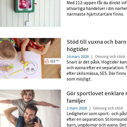
Med 112-appen får du direkt in
allvarliga händelser i din närhe
närmaste hjärtstartare finns.
Stöd till vuxna och barn 
högtider
24 mars 2026
|
Omsorg och stöd
Snart är det påsk. Högtider ka
och vuxna efter en separation. 
efter skilsmässa, SES. Där finns
som möjligt.
Gör sportlovet enklare 
familjer
2 mars 2026
|
Omsorg och stöd
Ledigheter som sport- och påsk
efter en separation. Strömsund
barn, ungdomar och vuxna. Det 