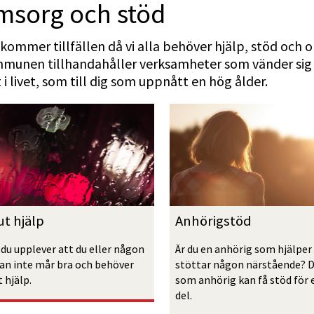
msorg och stöd
kommer tillfällen då vi alla behöver hjälp, stöd och 
unen tillhandahåller verksamheter som vänder sig såv
 i livet, som till dig som uppnått en hög ålder.
t hjälp
Anhörigstöd
du upplever att du eller någon 
Är du en anhörig som hjälper 
an inte mår bra och behöver 
stöttar någon närstående? D
 hjälp.
som anhörig kan få stöd för 
del.