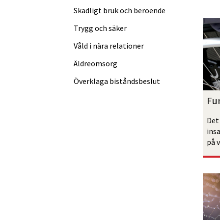
Skadligt bruk och beroende
Trygg och säker
Våld i nära relationer
Äldreomsorg
Överklaga bistånds­beslut
Fu
Det
ins
på 