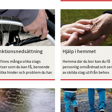
nktions­nedsättning
Hjälp i hemmet
 finns många olika slags 
Hemma där du bor kan du få 
atser som du kan få, beroende 
personlig omvårdnad och serv
vilka hinder och problem du har.
av skilda slag utifrån behov.