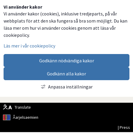
Dela
Dela
Dela
Dela
Vi använder kakor
Vi använder kakor (cookies), inklusive tredjeparts, på vår
på
på
på
via
webbplats för att den ska fungera så bra som möjligt. Du kan
Facebook
Twitter
LinkedIn
email
läsa mer om hur vi använder cookies genom att läsa vår
cookiepolicy.
Läs mer i vår cookiepolicy
Godkänn nödvändiga kakor
Godkänn alla kakor
Anpassa inställningar
Translate
Åarjelsaemien
| Press