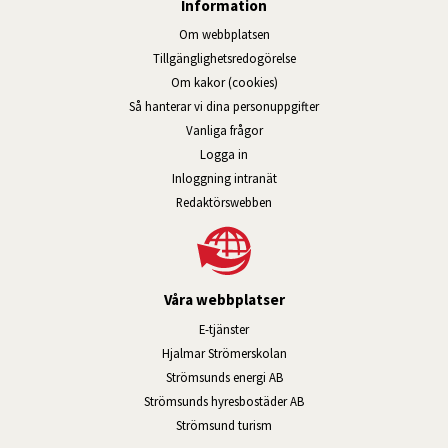
Information
Om webbplatsen
Tillgänglig­hets­redo­görelse
Om kakor (cookies)
Så hanterar vi dina personuppgifter
Vanliga frågor
Logga in
Öppnas i nytt fönster.
Inloggning intranät
Redaktörswebben
Våra webbplatser
Länk till annan webbplats, öppnas i n
E-tjänster
Länk till annan webbplats, öpp
Hjalmar Strömerskolan
Länk till annan webbplats, öppn
Strömsunds energi AB
Länk till annan webbplats, 
Strömsunds hyresbostäder AB
Öppnas i nytt fönster.
Strömsund turism