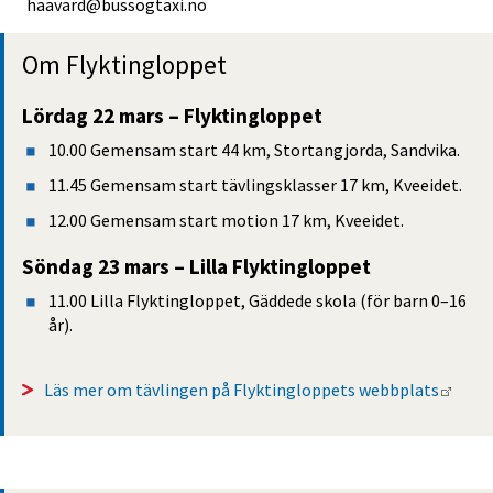
haavard@bussogtaxi.no
Om Flyktingloppet
Lördag 22 mars – Flyktingloppet
10.00 Gemensam start 44 km, Stortangjorda, Sandvika.
11.45 Gemensam start tävlingsklasser 17 km, Kveeidet.
12.00 Gemensam start motion 17 km, Kveeidet.
Söndag 23 mars – Lilla Flyktingloppet
11.00 Lilla Flyktingloppet, Gäddede skola (för barn 0–16 
år).
Länk 
Läs mer om tävlingen på Flyktingloppets webbplats