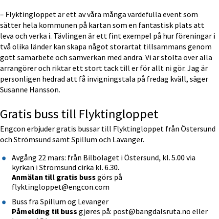
– Flyktingloppet är ett av våra många värdefulla event som 
sätter hela kommunen på kartan som en fantastisk plats att 
leva och verka i. Tävlingen är ett fint exempel på hur föreningar i 
två olika länder kan skapa något storartat tillsammans genom 
gott samarbete och samverkan med andra. Vi är stolta över alla 
arrangörer och riktar ett stort tack till er för allt ni gör. Jag är 
personligen hedrad att få invigningstala på fredag kväll, säger 
Susanne Hansson.
Gratis buss till Flyktingloppet
Engcon erbjuder gratis bussar till Flyktingloppet från Östersund 
och Strömsund samt Spillum och Lavanger.
Avgång 22 mars: från Bilbolaget i Östersund, kl. 5.00 via 
kyrkan i Strömsund cirka kl. 6.30.
Anmälan till gratis buss
 görs på 
flyktingloppet@engcon.com
Buss fra Spillum og Levanger
Påmelding til buss
 gjøres på: post@bangdalsruta.no eller 