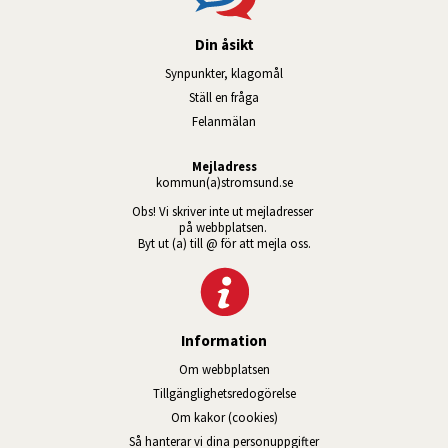
Din åsikt
Synpunkter, klagomål
Ställ en fråga
Felanmälan
Mejladress
kommun(a)stromsund.se
Obs! Vi skriver inte ut mejladresser 
på webbplatsen. 
Byt ut (a) till @ för att mejla oss.
Information
Om webbplatsen
Tillgänglig­hets­redo­görelse
Om kakor (cookies)
Så hanterar vi dina personuppgifter