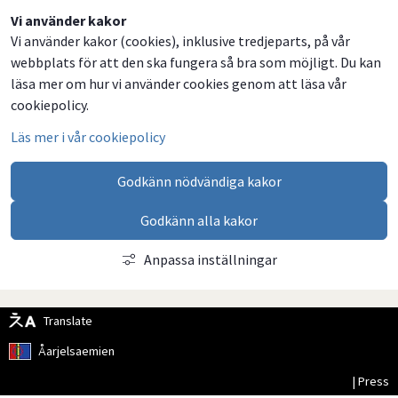
Dela
Dela
Dela
Dela
Vi använder kakor
Vi använder kakor (cookies), inklusive tredjeparts, på vår
på
på
på
via
webbplats för att den ska fungera så bra som möjligt. Du kan
Facebook
Twitter
LinkedIn
email
läsa mer om hur vi använder cookies genom att läsa vår
cookiepolicy.
Läs mer i vår cookiepolicy
Godkänn nödvändiga kakor
Godkänn alla kakor
Anpassa inställningar
Translate
Åarjelsaemien
| Press