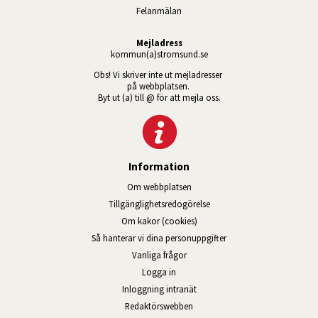
Felanmälan
Mejladress
kommun(a)stromsund.se
Obs! Vi skriver inte ut mejladresser 
på webbplatsen. 
Byt ut (a) till @ för att mejla oss.
Information
Om webbplatsen
Tillgänglig­hets­redo­görelse
Om kakor (cookies)
Så hanterar vi dina personuppgifter
Vanliga frågor
Logga in
Öppnas i nytt fönster.
Inloggning intranät
Redaktörswebben