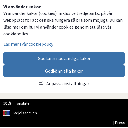
Dela
Dela
Dela
Dela
Vi använder kakor
Vi använder kakor (cookies), inklusive tredjeparts, på vår
på
på
på
via
webbplats för att den ska fungera så bra som möjligt. Du kan
Facebook
Twitter
LinkedIn
email
läsa mer om hur vi använder cookies genom att läsa vår
cookiepolicy.
Läs mer i vår cookiepolicy
Godkänn nödvändiga kakor
Godkänn alla kakor
Anpassa inställningar
Translate
Åarjelsaemien
| Press