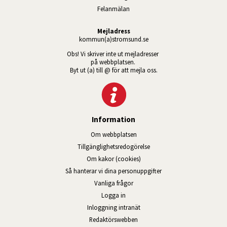
Felanmälan
Mejladress
kommun(a)stromsund.se
Obs! Vi skriver inte ut mejladresser 
på webbplatsen. 
Byt ut (a) till @ för att mejla oss.
Information
Om webbplatsen
Tillgänglig­hets­redo­görelse
Om kakor (cookies)
Så hanterar vi dina personuppgifter
Vanliga frågor
Logga in
Öppnas i nytt fönster.
Inloggning intranät
Redaktörswebben