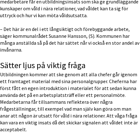
medarbetare får en utbildningsinsats som ska ge grundläggande 
kunskaper om våld i nära relationer, vad våldet kan ta sig för 
uttryck och hur vi kan möta våldsutsatta.
– Det här är en del i ett långsiktigt och förebyggande arbete, 
säger kommunalrådet Susanne Hansson, (S). Kommunen har 
många anställda så på det här sättet når vi också en stor andel av 
invånarna.
Sätter ljus på viktig fråga
Utbildningen kommer att ske genom att alla chefer går igenom 
ett framtaget material med sina personalgrupper. Cheferna har 
först fått en egen introduktion i materialet för att sedan kunna 
använda det på en arbetsplatsträff eller ett personalmöte. 
Medarbetarna får tillsammans reflektera över några 
frågeställningar, till exempel vad man själv kan göra om man 
anar att någon är utsatt för våld i nära relationer. Att våga fråga 
kan vara en viktig insats då det skickar signalen att våldet inte är 
acceptabelt.