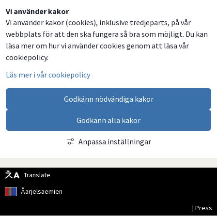
Dela
Dela
Dela
Dela
Vi använder kakor
Vi använder kakor (cookies), inklusive tredjeparts, på vår
på
på
på
via
webbplats för att den ska fungera så bra som möjligt. Du kan
Facebook
Twitter
LinkedIn
email
läsa mer om hur vi använder cookies genom att läsa vår
cookiepolicy.
Läs mer i vår cookiepolicy
Godkänn nödvändiga kakor
Godkänn alla kakor
Anpassa inställningar
Translate
Åarjelsaemien
| Press