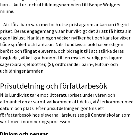
barn-, kultur- och utbildningsnämnden till Beppe Wolgers 
minne.
– Att låta barn vara med och utse pristagaren är kärnan i Sigrid-
priset. Deras engagemang visar hur viktigt det är att få hitta sin 
egen läslust. När läsningen väcker nyfikenhet och känslor växer 
både språket och fantasin. Nils Lundkvists bok har verkligen 
berört och fångat eleverna, och bidragit till att stärka deras 
läsglädje, vilket gör honom till en mycket värdig pristagare, 
säger Sara Kjelldotter, (S), ordförande i barn-, kultur- och 
utbildningsnämnden
Prisutdelning och författarbesök
Nils Lundkvist tar emot litteraturpriset under våren och 
allmänheten är varmt välkommen att delta, vi återkommer med 
datum och plats. Efter prisutdelningen gör Nils ett 
författarbesök hos eleverna i årskurs sex på Centralskolan som 
varit med i nomineringsprocessen.
Diplom och pengar