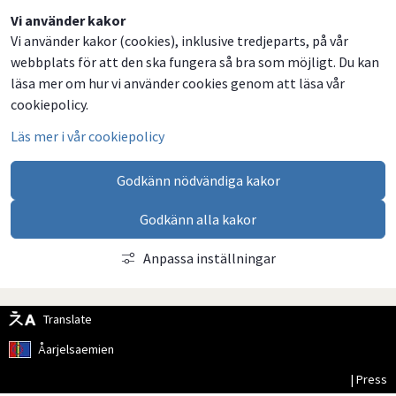
Dela
Dela
Dela
Dela
Vi använder kakor
Vi använder kakor (cookies), inklusive tredjeparts, på vår
på
på
på
via
webbplats för att den ska fungera så bra som möjligt. Du kan
Facebook
Twitter
LinkedIn
email
läsa mer om hur vi använder cookies genom att läsa vår
cookiepolicy.
Läs mer i vår cookiepolicy
Godkänn nödvändiga kakor
Godkänn alla kakor
Anpassa inställningar
Translate
Åarjelsaemien
| Press