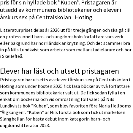
pris för sin hyllade bok ”Kuben”. Pristagaren är 
utsedd av kommunens bibliotekarier och elever i 
årskurs sex på Centralskolan i Hoting.
Litteraturpriset delas år 2026 ut för tredje gången och ska gå till 
en professionell barn- och ungdomsboksförfattare vars verk 
eller bakgrund har norrländsk anknytning. Och det stämmer bra 
in på Nils Lundkvist som arbetar som mellanstadielärare och bor 
i Skellefteå.
Elever har läst och utsett pristagaren
Pristagaren har utsetts av elever i årskurs sex på Centralskolan i 
Hoting som under hösten 2025 fick läsa böcker av två författare 
som kommunens bibliotekarier valt ut. De fick sedan fylla i en 
enkät om böckerna och vid omröstning föll valet på Nils 
Lundkvists bok ”Kuben”, som blev favoriten före Maria Hellboms 
”Älgkungen”. ”Kuben” är Nils första bok som fick utmärkelsen 
Slangbellan för bästa debut inom kategorin barn- och 
ungdomslitteratur 2023.