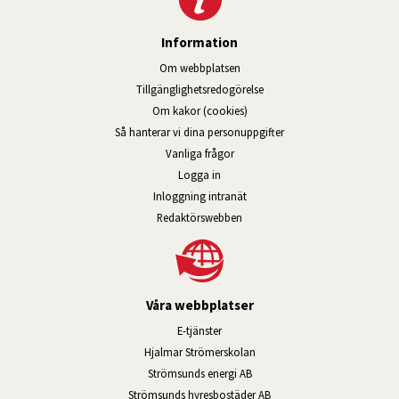
Information
Om webbplatsen
Tillgänglig­hets­redo­görelse
Om kakor (cookies)
Så hanterar vi dina personuppgifter
Vanliga frågor
Logga in
Öppnas i nytt fönster.
Inloggning intranät
Redaktörswebben
Våra webbplatser
Länk till annan webbplats, öppnas i n
E-tjänster
Länk till annan webbplats, öpp
Hjalmar Strömerskolan
Länk till annan webbplats, öppn
Strömsunds energi AB
Länk till annan webbplats, 
Strömsunds hyresbostäder AB