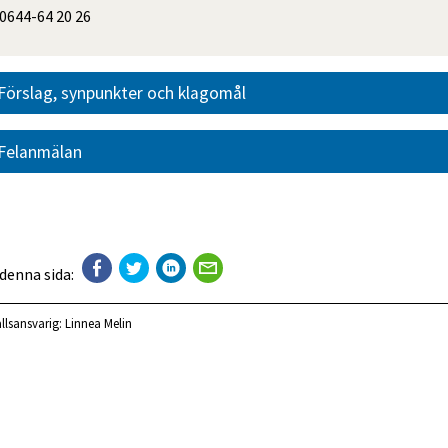
0644-64 20 26
Förslag, synpunkter och klagomål
Felanmälan
 denna sida:
llsansvarig:
Linnea Melin