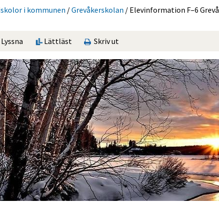
skolor i kommunen
/
Grevåker­skolan
/
Elevinformation F–6 Grev
Lyssna
Lättläst
Skriv ut