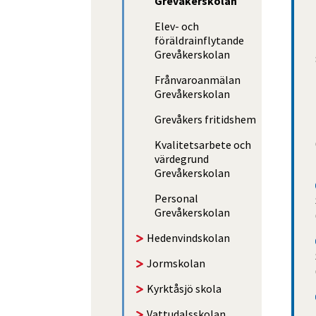
Grevåkerskolan
Elev- och
föräldrainflytande
Grevåkerskolan
Frånvaroanmälan
Grevåkerskolan
Grevåkers fritidshem
Kvalitetsarbete och
värdegrund
Grevåkerskolan
Personal
Grevåkerskolan
Heden­vind­skolan
Jorm­skolan
Kyrktåsjö skola
Vattudals­skolan