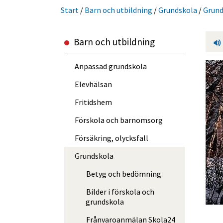
Start
/
Barn och utbild­ning
/
Grundskola
/
Grund
Barn och utbild­ning
Anpassad grundskola
Elevhälsan
Fritidshem
Förskola och barnomsorg
Försäkring, olycksfall
Grundskola
Betyg och bedömning
Bilder i förskola och
grundskola
Frånvaro­anmälan Skola24