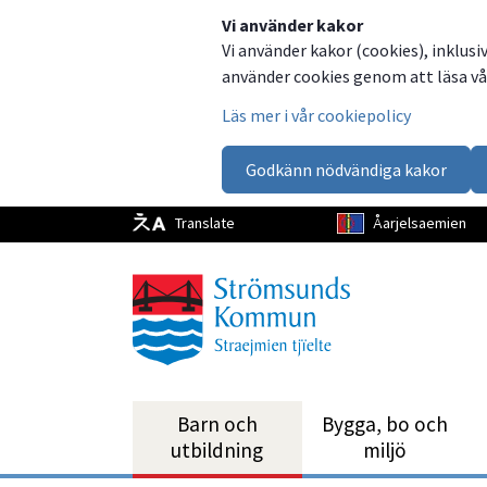
Dela
Dela
Dela
Dela
Vi använder kakor
Vi använder kakor (cookies), inklusi
på
på
på
via
använder cookies genom att läsa vår
Facebook
Twitter
LinkedIn
email
Läs mer i vår cookiepolicy
Godkänn nödvändiga kakor
Translate
Åarjelsaemien
Barn och
Bygga, bo och
utbild­ning
miljö