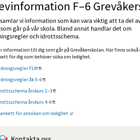
evinformation F–6 Grevåker
samlar vi information som kan vara viktig att ta del av 
som går på vår skola. Bland annat handlar det om 
ningsregler och idrottsschema.
r information till dig som går på Grevåkerskolan. Här finns också 
kett för dig som behöver söka om ledighet.
Pdf, 120 kB, öppnas i nytt fönster.
rdningsregler FLM
Pdf, 73 kB, öppnas i nytt fönster.
dningsregler åk 5-6
Pdf, 217 kB, öppnas i nytt fönster.
rottsschema årskurs 1–3
Pdf, 213 kB, öppnas i nytt fönster.
rottsschema årskurs 4-6
Länk till annan webbplats, öppn
ankett för ansökan om ledighet 
Kontakta oss