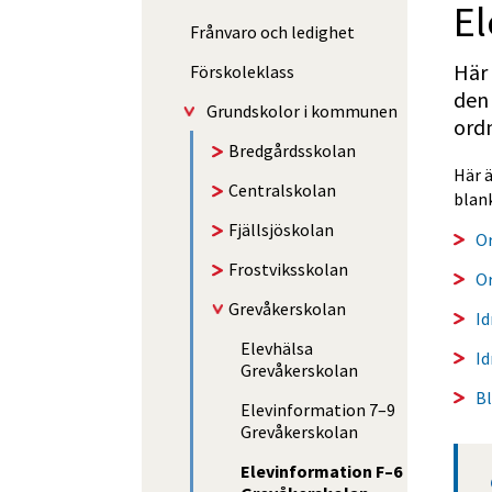
El
Frånvaro och ledighet
Här 
Förskoleklass
den 
Grundskolor i kommunen
ord
Bredgårds­skolan
Här ä
Central­skolan
blan
Fjällsjö­skolan
O
Frostviks­skolan
Or
Grevåker­skolan
Id
Elevhälsa
Id
Grevåkerskolan
Bl
Elevinformation 7–9
Grevåkerskolan
Elevinformation F–6