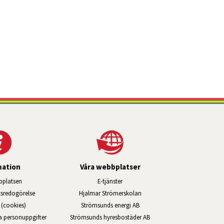
mation
Våra webbplatser
Länk till annan webbplats, öppnas i ny
platsen
E-tjänster
Länk till annan webbplats, öppn
ts­redo­görelse
Hjalmar Strömerskolan
Länk till annan webbplats, öppna
(cookies)
Strömsunds energi AB
Länk till annan webbplats, ö
na personuppgifter
Strömsunds hyresbostäder AB