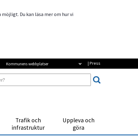
m möjligt. Du kan läsa mer om hur vi
Kommunens webbplatser
| Press
Trafik och
Uppleva och
infrastruktur
göra