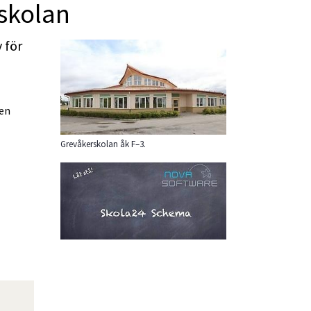
skolan
för 
en 
Grevåkerskolan åk F–3.
as i nytt fönster.