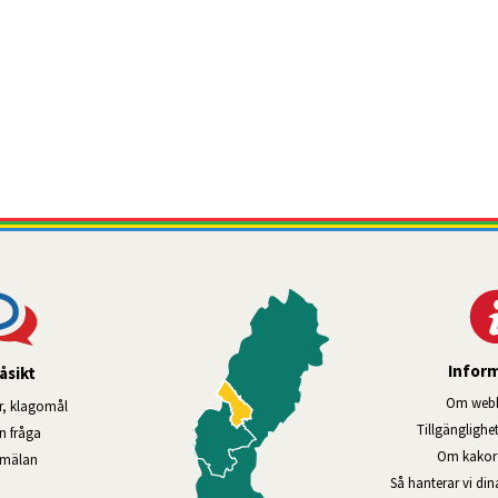
Infor
åsikt
Om webb
r, klagomål
Tillgänglig­he
en fråga
Om kakor 
nmälan
Så hanterar vi di