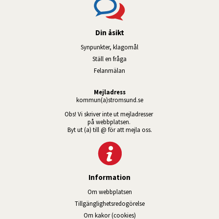
Din åsikt
Synpunkter, klagomål
Ställ en fråga
Felanmälan
Mejladress
kommun(a)stromsund.se
Obs! Vi skriver inte ut mejladresser 
på webbplatsen. 
Byt ut (a) till @ för att mejla oss.
Information
Om webbplatsen
Tillgänglig­hets­redo­görelse
Om kakor (cookies)