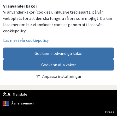
Dela
Dela
Dela
Dela
Vi använder kakor
Vi använder kakor (cookies), inklusive tredjeparts, på vår
på
på
på
via
webbplats för att den ska fungera så bra som möjligt. Du kan
Facebook
Twitter
LinkedIn
email
läsa mer om hur vi använder cookies genom att läsa vår
cookiepolicy.
Läs mer i vår cookiepolicy
Godkänn nödvändiga kakor
Godkänn alla kakor
Anpassa inställningar
Translate
Åarjelsaemien
| Press