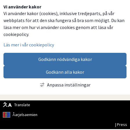
Dela
Dela
Dela
Dela
Vi använder kakor
Vi använder kakor (cookies), inklusive tredjeparts, på vår
på
på
på
via
webbplats för att den ska fungera så bra som möjligt. Du kan
Facebook
Twitter
LinkedIn
email
läsa mer om hur vi använder cookies genom att läsa vår
cookiepolicy.
Läs mer i vår cookiepolicy
Godkänn nödvändiga kakor
Godkänn alla kakor
Anpassa inställningar
Translate
Åarjelsaemien
| Press