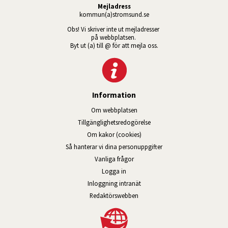
Mejladress
kommun(a)stromsund.se
Obs! Vi skriver inte ut mejladresser 
på webbplatsen. 
Byt ut (a) till @ för att mejla oss.
Information
Om webbplatsen
Tillgänglig­hets­redo­görelse
Om kakor (cookies)
Så hanterar vi dina personuppgifter
Vanliga frågor
Logga in
Öppnas i nytt fönster.
Inloggning intranät
Redaktörswebben