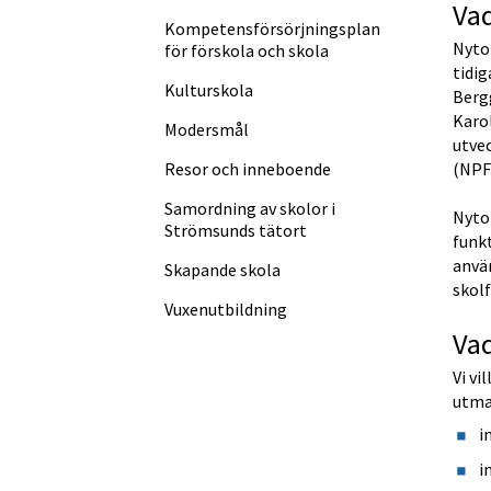
Va
Kompetens­försörjningsplan
Nyto
för förskola och skola
tidig
Kulturskola
Bergg
Karol
Modersmål
utvec
(NPF
Resor och inneboende
Samordning av skolor i
Nytor
Strömsunds tätort
funkt
anvä
Skapande skola
skol
Vuxen­utbildning
Vad
Vi vi
utman
i
i