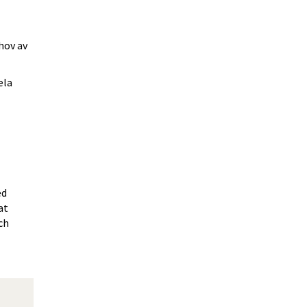
hov av 
la 
d 
t 
h 