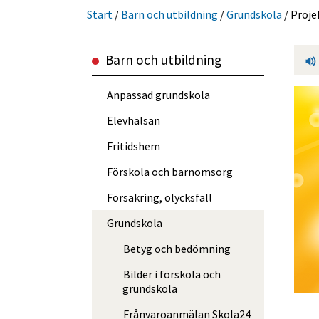
Start
/
Barn och utbild­ning
/
Grundskola
/
Proje
Barn och utbild­ning
Anpassad grundskola
Elevhälsan
Fritidshem
Förskola och barnomsorg
Försäkring, olycksfall
Grundskola
Betyg och bedömning
Bilder i förskola och
grundskola
Frånvaro­anmälan Skola24