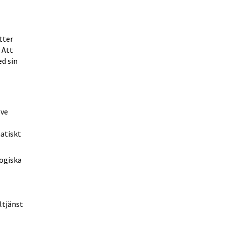
ter 
Att 
d sin 
ve 
tiskt 
ogiska 
tjänst 