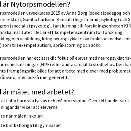
d är Nytorpsmodellen?
rpsmodellen utvecklades 2015 av Anna Borg (specialpedagog och 
are rektor), Gunilla Carlsson Kendall (legitimerad psykolog) och S
ren (specialistpsykolog), i anslutning till forskningsenheten KIND
inska Institutet. Det är ett kompetenscentrum för forskning, 
kling och utbildning kring neuropsykiatriska funktionsnedsättnin
) som till exempel autism, språkstörning och adhd.
psmodellen har ett särskilt fokus på elever med neuropsykiatrisk
ionsnedsättningar (NPF) eller andra särskilda stödbehov. Den har
nts framgångsrikt både för att arbeta med elever med problemati
frånvaro, men också mer generellt.
 är målet med arbetet?
ll att alla barn ska lyckas och må bra i skolan. Över tid har det varit 
ingar där vi ser att eleverna
nte når målen i skolan
nte blir behöriga till gymnasiet