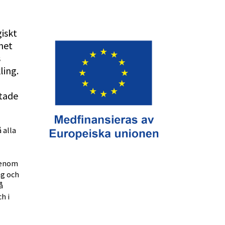
skt 
et 
 
ing. 
tade 
alla 
Genom 
g och 
 
 i 