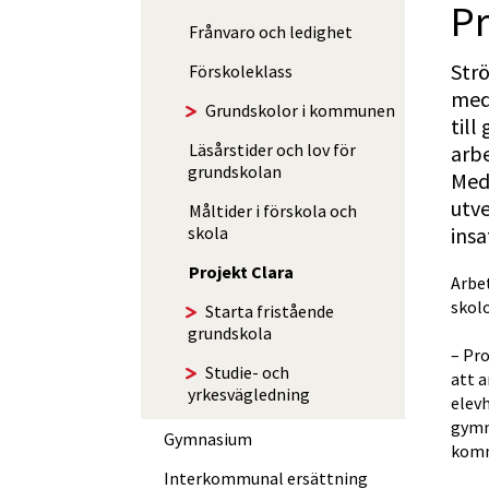
Pr
Frånvaro och ledighet
Str
Förskoleklass
med
Grundskolor i kommunen
till
Läsårstider och lov för
arbe
grundskolan
Med 
utve
Måltider i förskola och
insa
skola
Projekt Clara
Arbet
skol
Starta fristående
grundskola
– Pr
Studie- och
att 
yrkesvägledning
elevh
gymna
Gymnasium
komm
Interkommunal ersättning