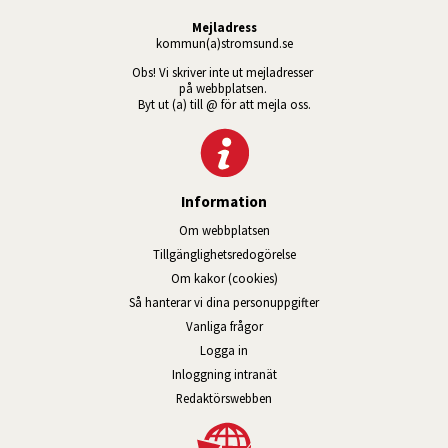
Mejladress
kommun(a)stromsund.se
Obs! Vi skriver inte ut mejladresser 
på webbplatsen. 
Byt ut (a) till @ för att mejla oss.
Information
Om webbplatsen
Tillgänglig­hets­redo­görelse
Om kakor (cookies)
Så hanterar vi dina personuppgifter
Vanliga frågor
Logga in
Öppnas i nytt fönster.
Inloggning intranät
Redaktörswebben