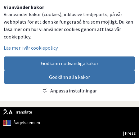
Dela
Dela
Dela
Dela
Vi använder kakor
Vi använder kakor (cookies), inklusive tredjeparts, på vår
på
på
på
via
webbplats för att den ska fungera så bra som möjligt. Du kan
Facebook
Twitter
LinkedIn
email
läsa mer om hur vi använder cookies genom att läsa vår
cookiepolicy.
Läs mer i vår cookiepolicy
Godkänn nödvändiga kakor
Godkänn alla kakor
Anpassa inställningar
Translate
Åarjelsaemien
| Press