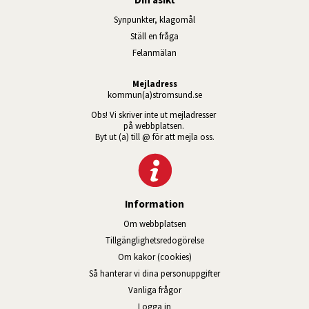
Synpunkter, klagomål
Ställ en fråga
Felanmälan
Mejladress
kommun(a)stromsund.se
Obs! Vi skriver inte ut mejladresser 
på webbplatsen. 
Byt ut (a) till @ för att mejla oss.
Information
Om webbplatsen
Tillgänglig­hets­redo­görelse
Om kakor (cookies)
Så hanterar vi dina personuppgifter
Vanliga frågor
Logga in