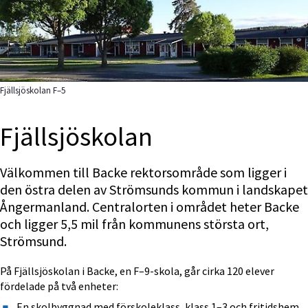
Fjällsjöskolan F–5
Fjällsjö­skolan
Välkommen till Backe rektorsområde som ligger i 
den östra delen av Strömsunds kommun i landskapet 
Ångermanland. Centralorten i området heter Backe 
och ligger 5,5 mil från kommunens största ort, 
Strömsund.
På Fjällsjöskolan i Backe, en F–9-skola, går cirka 120 elever 
fördelade på två enheter:
En skolbyggnad med förskoleklass, klass 1–3 och fritidshem 