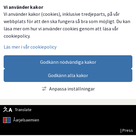
Dela
Dela
Dela
Dela
Vi använder kakor
Vi använder kakor (cookies), inklusive tredjeparts, på vår
på
på
på
via
webbplats för att den ska fungera så bra som möjligt. Du kan
Facebook
Twitter
LinkedIn
email
läsa mer om hur vi använder cookies genom att läsa vår
cookiepolicy.
Läs mer i vår cookiepolicy
Godkänn nödvändiga kakor
Godkänn alla kakor
Anpassa inställningar
Translate
Åarjelsaemien
| Press