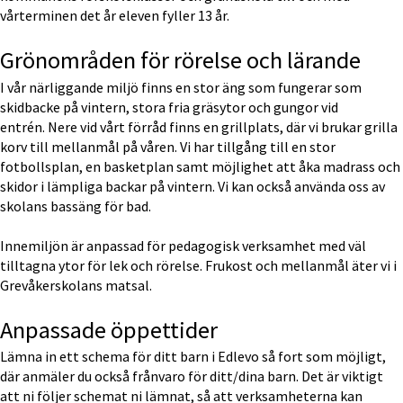
vårterminen det år eleven fyller 13 år.
Grönområden för rörelse och lärande
I vår närliggande miljö finns en stor äng som fungerar som 
skidbacke på vintern, stora fria gräsytor och gungor vid 
entrén. Nere vid vårt förråd finns en grillplats, där vi brukar grilla 
korv till mellanmål på våren. Vi har tillgång till en stor 
fotbollsplan, en basketplan samt möjlighet att åka madrass och 
skidor i lämpliga backar på vintern. Vi kan också använda oss av 
skolans bassäng för bad.
Innemiljön är anpassad för pedagogisk verksamhet med väl 
tilltagna ytor för lek och rörelse. Frukost och mellanmål äter vi i 
Grevåkerskolans matsal.
Anpassade öppettider
Lämna in ett schema för ditt barn i Edlevo så fort som möjligt, 
där anmäler du också frånvaro för ditt/dina barn. Det är viktigt 
att ni följer schemat ni lämnat, så att verksamheterna kan 