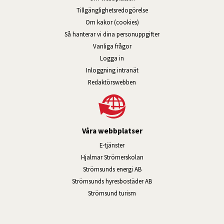
Tillgänglig­hets­redo­görelse
Om kakor (cookies)
Så hanterar vi dina personuppgifter
Vanliga frågor
Logga in
Öppnas i nytt fönster.
Inloggning intranät
Redaktörswebben
Våra webbplatser
Länk till annan webbplats, öppnas i n
E-tjänster
Länk till annan webbplats, öpp
Hjalmar Strömerskolan
Länk till annan webbplats, öppn
Strömsunds energi AB
Länk till annan webbplats, 
Strömsunds hyresbostäder AB
Öppnas i nytt fönster.
Strömsund turism