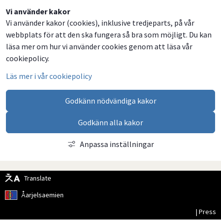
Dela
Dela
Dela
Dela
Vi använder kakor
Vi använder kakor (cookies), inklusive tredjeparts, på vår
på
på
på
via
webbplats för att den ska fungera så bra som möjligt. Du kan
Facebook
Twitter
LinkedIn
email
läsa mer om hur vi använder cookies genom att läsa vår
cookiepolicy.
Läs mer i vår cookiepolicy
Godkänn nödvändiga kakor
Godkänn alla kakor
Anpassa inställningar
Translate
Åarjelsaemien
| Press