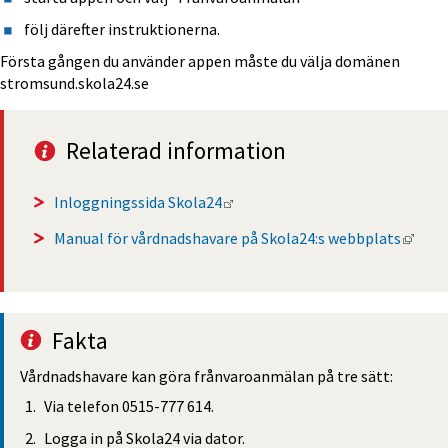
följ därefter instruktionerna.
Första gången du använder appen måste du välja domänen 
stromsund.skola24.se
Relaterad information
Länk till annan webbplats.
Inloggningssida Skola24
Länk 
Manual för vårdnadshavare på Skola24:s webbplats
Fakta
Vårdnadshavare kan göra frånvaroanmälan på tre sätt:
Via telefon 0515-777 614.
Logga in på Skola24 via dator.