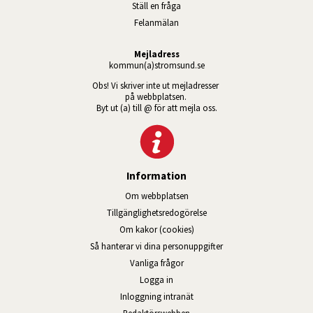
Ställ en fråga
Felanmälan
Mejladress
kommun(a)stromsund.se
Obs! Vi skriver inte ut mejladresser 
på webbplatsen. 
Byt ut (a) till @ för att mejla oss.
Information
Om webbplatsen
Tillgänglig­hets­redo­görelse
Om kakor (cookies)
Så hanterar vi dina personuppgifter
Vanliga frågor
Logga in
Öppnas i nytt fönster.
Inloggning intranät