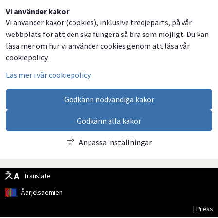
Dela
Dela
Dela
Dela
Vi använder kakor
Vi använder kakor (cookies), inklusive tredjeparts, på vår
på
på
på
via
webbplats för att den ska fungera så bra som möjligt. Du kan
Facebook
Twitter
LinkedIn
email
läsa mer om hur vi använder cookies genom att läsa vår
cookiepolicy.
Läs mer i vår cookiepolicy
Godkänn nödvändiga kakor
Godkänn alla kakor
Anpassa inställningar
Translate
Åarjelsaemien
| Press