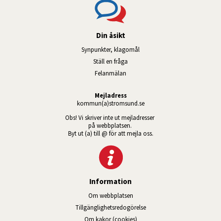
Din åsikt
Synpunkter, klagomål
Ställ en fråga
Felanmälan
Mejladress
kommun(a)stromsund.se
Obs! Vi skriver inte ut mejladresser 
på webbplatsen. 
Byt ut (a) till @ för att mejla oss.
Information
Om webbplatsen
Tillgänglig­hets­redo­görelse
Om kakor (cookies)