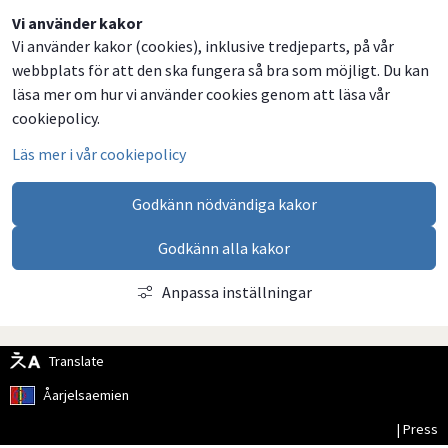
Dela
Dela
Dela
Dela
Vi använder kakor
Vi använder kakor (cookies), inklusive tredjeparts, på vår
på
på
på
via
webbplats för att den ska fungera så bra som möjligt. Du kan
Facebook
Twitter
LinkedIn
email
läsa mer om hur vi använder cookies genom att läsa vår
cookiepolicy.
Läs mer i vår cookiepolicy
Godkänn nödvändiga kakor
Godkänn alla kakor
Anpassa inställningar
Translate
Åarjelsaemien
| Press