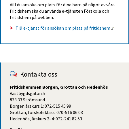
Vill du ansöka om plats för dina barn på något av våra 
fritidshem ska du använda e-tjänsten Förskola och 
fritidshem på webben.
Länk ti
Till e-tjänst för ansökan om plats på fritidshem
Kontakta oss
Fritidshemmen Borgen, Grottan och Hedenhös
Västbygdsgatan 5
833 33 Strömsund
Borgen årskurs 1: 072-515 45 99
Grottan, förskoleklass: 070-516 06 03
Hedenhös, årskurs 2–4: 072-241 82 53