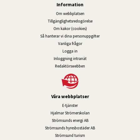
Information
Om webbplatsen
Tillgänglig­hets­redo­görelse
Om kakor (cookies)
Så hanterar vi dina personuppgifter
Vanliga frågor
Logga in
Öppnas i nytt fönster.
Inloggning intranät
Redaktörswebben
Våra webbplatser
Länk till annan webbplats, öppnas i n
E-tjänster
Länk till annan webbplats, öpp
Hjalmar Strömerskolan
Länk till annan webbplats, öppn
Strömsunds energi AB
Länk till annan webbplats, 
Strömsunds hyresbostäder AB
Öppnas i nytt fönster.
Strömsund turism