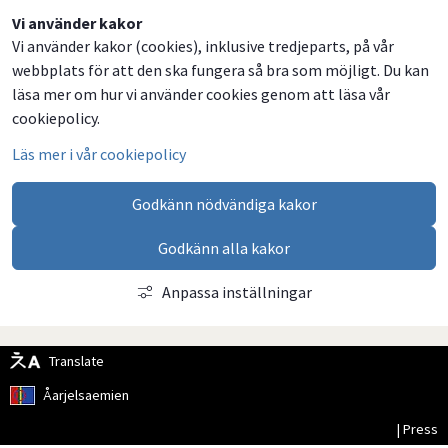
Dela
Dela
Dela
Dela
Vi använder kakor
Vi använder kakor (cookies), inklusive tredjeparts, på vår
på
på
på
via
webbplats för att den ska fungera så bra som möjligt. Du kan
Facebook
Twitter
LinkedIn
email
läsa mer om hur vi använder cookies genom att läsa vår
cookiepolicy.
Läs mer i vår cookiepolicy
Godkänn nödvändiga kakor
Godkänn alla kakor
Anpassa inställningar
Translate
Åarjelsaemien
| Press