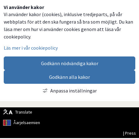
Dela
Dela
Dela
Dela
Vi använder kakor
Vi använder kakor (cookies), inklusive tredjeparts, på vår
på
på
på
via
webbplats för att den ska fungera så bra som möjligt. Du kan
Facebook
Twitter
LinkedIn
email
läsa mer om hur vi använder cookies genom att läsa vår
cookiepolicy.
Läs mer i vår cookiepolicy
Godkänn nödvändiga kakor
Godkänn alla kakor
Anpassa inställningar
Translate
Åarjelsaemien
| Press