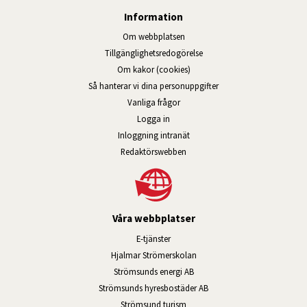
Information
Om webbplatsen
Tillgänglig­hets­redo­görelse
Om kakor (cookies)
Så hanterar vi dina personuppgifter
Vanliga frågor
Logga in
Öppnas i nytt fönster.
Inloggning intranät
Redaktörswebben
Våra webbplatser
Länk till annan webbplats, öppnas i n
E-tjänster
Länk till annan webbplats, öpp
Hjalmar Strömerskolan
Länk till annan webbplats, öppn
Strömsunds energi AB
Länk till annan webbplats, 
Strömsunds hyresbostäder AB
Öppnas i nytt fönster.
Strömsund turism