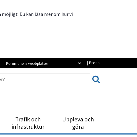
m möjligt. Du kan läsa mer om hur vi
Kommunens webbplatser
| Press
Trafik och
Uppleva och
infrastruktur
göra