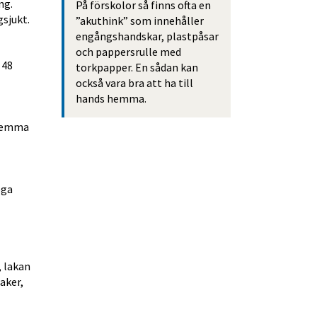
g. 
På förskolor så finns ofta en 
sjukt.
”akuthink” som innehåller 
engångshandskar, plastpåsar 
och pappersrulle med 
48 
torkpapper. En sådan kan 
också vara bra att ha till 
hands hemma.
hemma 
ga 
 lakan 
ker, 