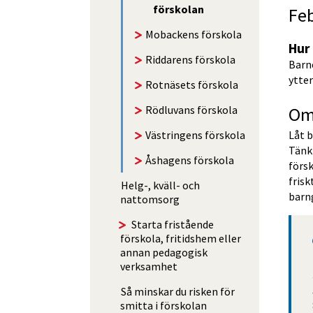
förskolan
Feb
Mobackens förskola
Hur
Riddarens förskola
Barn
ytter
Rotnäsets förskola
Om
Rödluvans förskola
Västringens förskola
Låt b
Tänk 
Åshagens förskola
förs
frisk
Helg-, kväll- och
barn
nattomsorg
Starta fristående
förskola, fritidshem eller
annan pedagogisk
verksamhet
Så minskar du risken för
smitta i förskolan