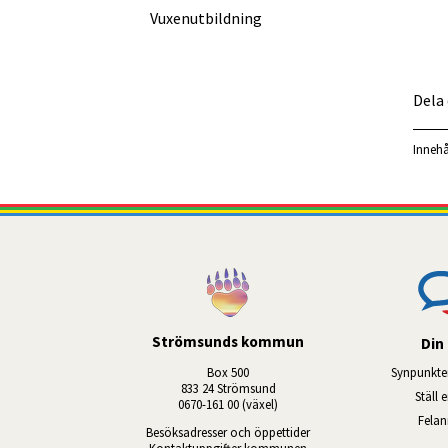
Vuxen­utbildning
Dela
Innehå
Strömsunds kommun
Din 
Box 500
Synpunkte
833 24 Strömsund
Ställ 
0670-161 00 (växel)
Fela
Besöksadresser och öppettider