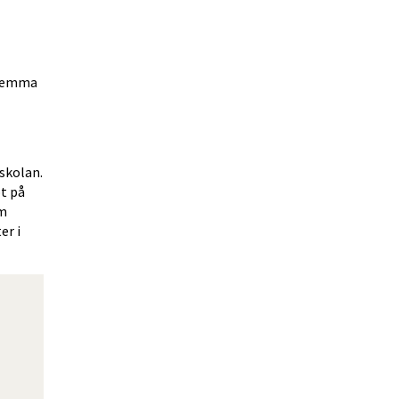
hemma 
skolan. 
t på 
m 
r i 