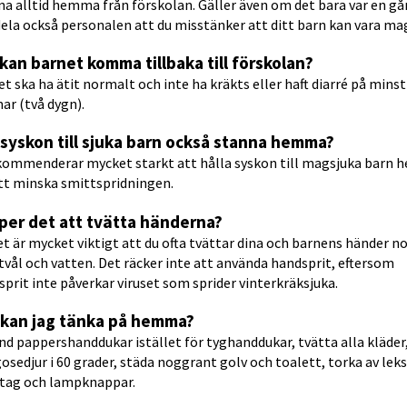
a alltid hemma från förskolan. Gäller även om det bara var en gån
la också personalen att du misstänker att ditt barn kan vara mag
kan barnet komma tillbaka till förskolan?
t ska ha ätit normalt och inte ha kräkts eller haft diarré på minst 
ar (två dygn).
 syskon till sjuka barn också stanna hemma?
ekommenderar mycket starkt att hålla syskon till magsjuka barn 
tt minska smittspridningen. 
per det att tvätta händerna?
et är mycket viktigt att du ofta tvättar dina och barnens händer no
vål och vatten. Det räcker inte att använda handsprit, eftersom 
prit inte påverkar viruset som sprider vinterkräksjuka.
 kan jag tänka på hemma?
d pappershanddukar istället för tyghanddukar, tvätta alla kläder,
osedjur i 60 grader, städa noggrant golv och toalett, torka av leksa
tag och lampknappar.