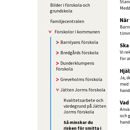
Stann
Bilder i förskola och
Medde
grundskola
När 
Familje­centralen
Barne
Förskolor i kommunen
timm
Barnlyans förskola
Ska
Vi r
Bredgårds förskola
för a
Dunder­klumpens
förskola
Hjäl
Ja, d
Greveholms förskola
med t
Jätten Jorms förskola
hands
Kvalitetsarbete och
Vad
värdegrund på Jätten
Använ
Jorms förskola
och g
hand
Så minskar du
risken för smitta i