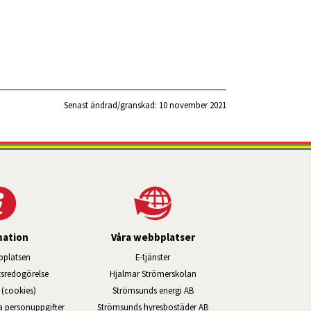
Senast ändrad/granskad: 
10 november 2021
mation
Våra webbplatser
Länk till annan webbplats, öppnas i ny
platsen
E-tjänster
Länk till annan webbplats, öppn
ts­redo­görelse
Hjalmar Strömerskolan
Länk till annan webbplats, öppna
(cookies)
Strömsunds energi AB
Länk till annan webbplats, ö
na personuppgifter
Strömsunds hyresbostäder AB