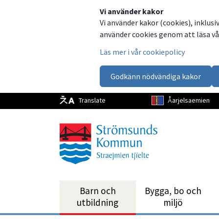
Dela
Dela
Dela
Dela
Vi använder kakor
Vi använder kakor (cookies), inklusi
på
på
på
via
använder cookies genom att läsa vår
Facebook
Twitter
LinkedIn
email
Läs mer i vår cookiepolicy
Godkänn nödvändiga kakor
Translate
Åarjelsaemien
Barn och
Bygga, bo och
utbild­ning
miljö