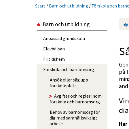
Start
/
Barn och utbild­ning
/
Förskola och bar
Barn och utbild­ning
Anpassad grundskola
Så
Elevhälsan
Fritidshem
Geno
Förskola och barnomsorg
på f
mins
Ansök eller säg upp
andr
förskoleplats
Avgifter och regler inom
Vin
förskola och barnomsorg
dia
Behov av barn­omsorg för
dig med samhälls­viktigt
Har 
arbete