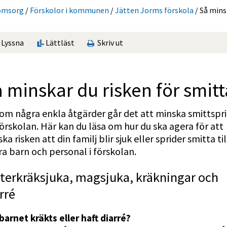
nomsorg
/
Förskolor i kommunen
/
Jätten Jorms förskola
/
Så minsk
Lyssna
Lättläst
Skriv ut
 minskar du risken för smitt
m några enkla åtgärder går det att minska smittspri
örskolan. Här kan du läsa om hur du ska agera för att 
ka risken att din familj blir sjuk eller sprider smitta till
a barn och personal i förskolan.
terkräksjuka, magsjuka, kräkningar och 
rré
barnet kräkts eller haft diarré?