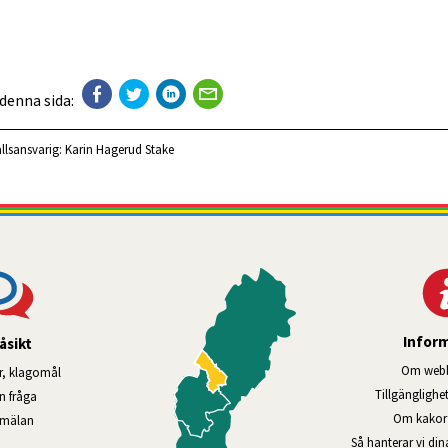
 denna sida:
llsansvarig:
Karin Hagerud Stake
Infor
åsikt
Om webb
r, klagomål
Tillgänglig­he
en fråga
Om kakor 
nmälan
Så hanterar vi di