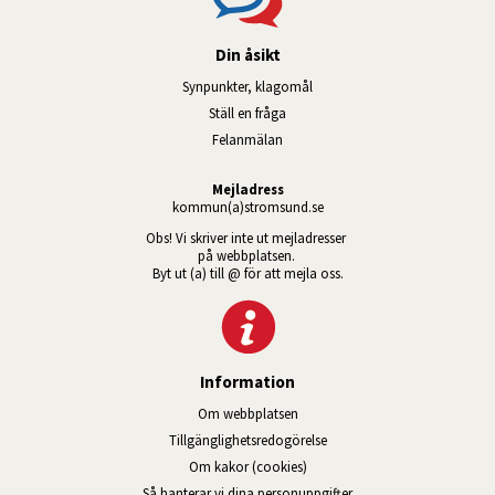
Din åsikt
Synpunkter, klagomål
Ställ en fråga
Felanmälan
Mejladress
kommun(a)stromsund.se
Obs! Vi skriver inte ut mejladresser 
på webbplatsen. 
Byt ut (a) till @ för att mejla oss.
Information
Om webbplatsen
Tillgänglig­hets­redo­görelse
Om kakor (cookies)
Så hanterar vi dina personuppgifter