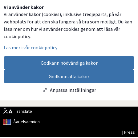
Dela
Dela
Dela
Dela
Vi använder kakor
Vi använder kakor (cookies), inklusive tredjeparts, på vår
på
på
på
via
webbplats för att den ska fungera så bra som möjligt. Du kan
Facebook
Twitter
LinkedIn
email
läsa mer om hur vi använder cookies genom att läsa vår
cookiepolicy.
Läs mer i vår cookiepolicy
Godkänn nödvändiga kakor
Godkänn alla kakor
Anpassa inställningar
Translate
Åarjelsaemien
| Press