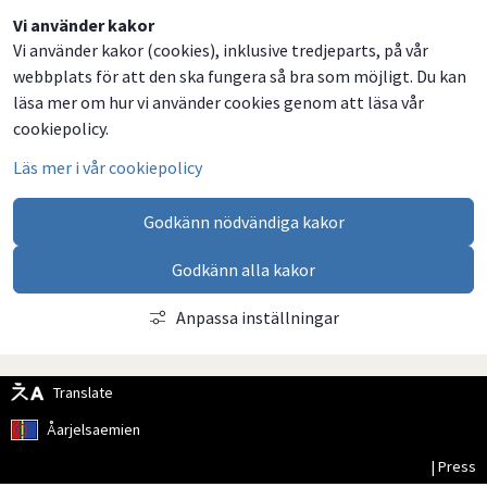
Dela
Dela
Dela
Dela
Vi använder kakor
Vi använder kakor (cookies), inklusive tredjeparts, på vår
på
på
på
via
webbplats för att den ska fungera så bra som möjligt. Du kan
Facebook
Twitter
LinkedIn
email
läsa mer om hur vi använder cookies genom att läsa vår
cookiepolicy.
Läs mer i vår cookiepolicy
Godkänn nödvändiga kakor
Godkänn alla kakor
Anpassa inställningar
Translate
Åarjelsaemien
| Press