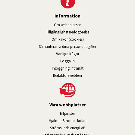
Information
Om webbplatsen
Tillgänglig­hets­redo­görelse
Om kakor (cookies)
Så hanterar vi dina personuppgifter
Vanliga frågor
Logga in
Öppnas i nytt fönster.
Inloggning intranät
Redaktörswebben
Våra webbplatser
Länk till annan webbplats, öppnas i n
E-tjänster
Länk till annan webbplats, öpp
Hjalmar Strömerskolan
Länk till annan webbplats, öppn
Strömsunds energi AB
Länk till annan webbplats, 
Strömsunds hyresbostäder AB