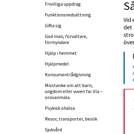
Så
Frivilliga uppdrag
Funktions­nedsättning
Vid 
Gifta sig
det 
stro
God man, förvaltare,
över
förmyndare
Hjälp i hemmet
Hjälpmedel
Konsument­rådgivning
Misstanke om att barn,
ungdom eller vuxen far illa –
orosanmäla
Psykisk ohälsa
Resor, transporter, besök
Sjukvård