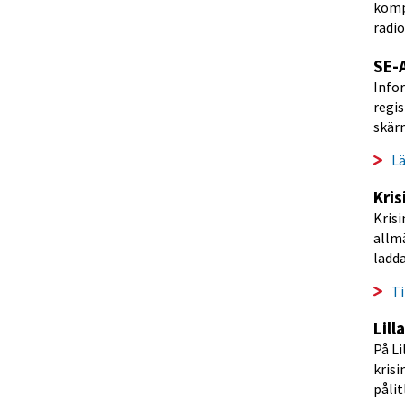
komp
radio
SE-A
Infor
regis
skärm
Lä
Kri
Kris
allmä
ladda
Ti
Lill
På Li
krisi
pålit