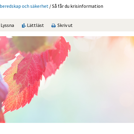
sberedskap och säkerhet
/
Så får du krisinformation
Lyssna
Lättläst
Skriv ut