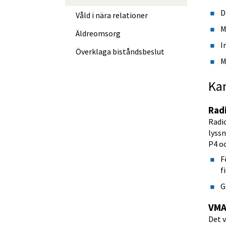
D
Våld i nära relationer
M
Äldreomsorg
I
Överklaga bistånds­beslut
M
Kan
Rad
Radio
lyssn
P4 oc
F
f
G
VMA
Det v