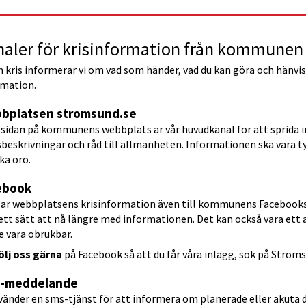
naler för krisinformation från kommunen
n kris informerar vi om vad som händer, vad du kan göra och hänvis
rmation.
bplatsen stromsund.se
tsidan på kommunens webbplats är vår huvudkanal för att sprida 
beskrivningar och råd till allmänheten. Informationen ska vara tyd
ka oro.
ebook
lar webbplatsens krisinformation även till kommunens Facebooksid
 ett sätt att nå längre med informationen. Det kan också vara et
e vara obrukbar.
ölj oss gärna
 på Facebook så att du får våra inlägg, sök på Str
-meddelande
vänder en sms-tjänst för att informera om planerade eller akuta d