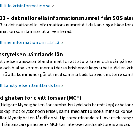
Länk till annan webbplats.
ll lilla.krisinformation.se
 13 – det nationella informationsnumret från SOS ala
3 är det nationella informationsnumret dit du kan ringa både för 
mation som lämnas ut är verifierad.
Länk till annan webbplats.
ll mer information om 113 13 
sstyrelsen Jämtlands län
tyrelsen ansvarar bland annat för att stora kriser och svår påfrest
a och hjälpa kommunerna i deras krisberedskapsarbete. Vid en kri
t, så alla kommuner går ut med samma budskap vid en större samh
Länk till annan webbplats.
ll Länstyrelsen Jämtlands län
igheten för civilt försvar (MCF)
(tidigare Myndigheten för samhällsskydd och beredskap) arbetar m
skap mot olyckor och kriser, samt med att försöka minska konsekve
äffar. Myndigheten får då en viktig samordnande roll över sektor
 från ansvarsprincipen - MCF tar inte över andra aktörers ansvar.