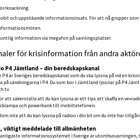
örrknackning.
obil och uppsökande informationsinsats. För att nå grupper som int
nformationsmöten.
untlig information via megafon på samlingsplatser.
aler för krisinformation från andra aktör
io P4 Jämtland – din beredskapskanal
 P4 är Sveriges beredskapskanal som du ska lyssna på vid en krissi
a på sändningarna i P4. Du som bor i Jämtland lyssnar på P4 Jämt
h tv.
ör att säkerställa att du kan lyssna är ett tips att skaffa en vevra
icklampa och powerbank till mobiltelefonen.
löm inte att du kan lyssna på radion i din bil om du inte har tillgån
, viktigt meddelade till allmänheten
anligaste informationssystemet i Sverige är utomhusvarningen, tut