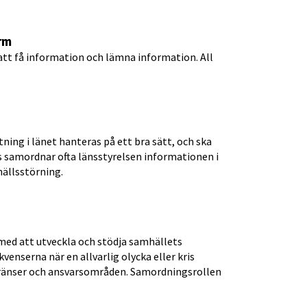
rm
att få information och lämna information. All 
ning i länet hanteras på ett bra sätt, och ska 
s samordnar ofta länsstyrelsen informationen i 
ällsstörning.
ed att utveckla och stödja samhällets 
nserna när en allvarlig olycka eller kris 
sgränser och ansvarsområden. Samordningsrollen 