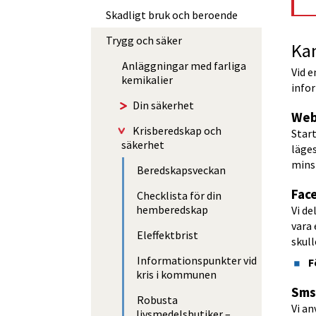
Skadligt bruk och beroende
Trygg och säker
Ka
Anläggningar med farliga
Vid e
kemikalier
info
Din säkerhet
Web
Krisberedskap och
Star
säkerhet
läges
mins
Beredskapsveckan
Fac
Checklista för din
hemberedskap
Vi de
vara
Eleffektbrist
skull
Informationspunkter vid
F
kris i kommunen
Sms
Robusta
Vi an
livsmedelsbutiker –