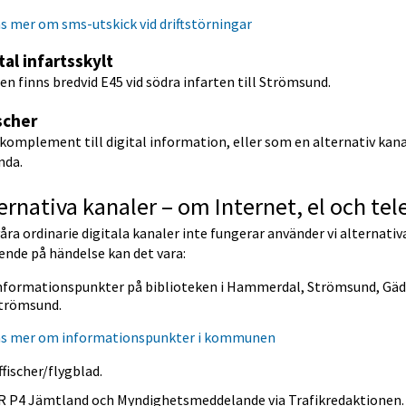
s mer om sms-utskick vid driftstörningar
tal infartsskylt
en finns bredvid E45 vid södra infarten till Strömsund.
scher
omplement till digital information, eller som en alternativ kana
nda.
ernativa kanaler – om Internet, el och tel
ra ordinarie digitala kanaler inte fungerar använder vi alternativa
ende på händelse kan det vara:
nformationspunkter på biblioteken i Hammerdal, Strömsund, Gäd
trömsund.
äs mer om informationspunkter i kommunen
ffischer/flygblad.
R P4 Jämtland och Myndighetsmeddelande via Trafikredaktionen.