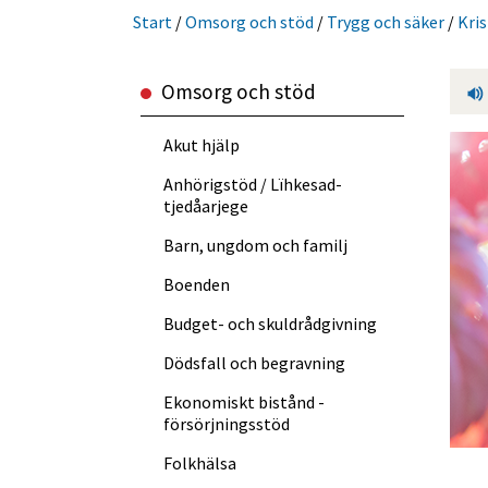
Start
/
Omsorg och stöd
/
Trygg och säker
/
Kri
Omsorg och stöd
Akut hjälp
Anhörigstöd / Lïhkesad­
tjedåarjege
Barn, ungdom och familj
Boenden
Budget- och skuldråd­givning
Dödsfall och begravning
Ekonomiskt bistånd -
försörjningsstöd
Folkhälsa