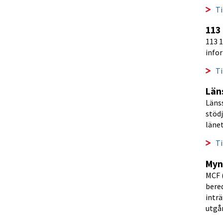
Ti
113
113 1
infor
Ti
Län
Länss
stödj
läne
Ti
Mynd
MCF 
bered
intr
utgår