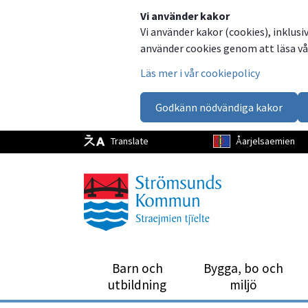
Dela
Dela
Dela
Dela
Vi använder kakor
Vi använder kakor (cookies), inklusi
på
på
på
via
använder cookies genom att läsa vår
Facebook
Twitter
LinkedIn
email
Läs mer i vår cookiepolicy
Godkänn nödvändiga kakor
Translate
Åarjelsaemien
Barn och
Bygga, bo och
utbild­ning
miljö