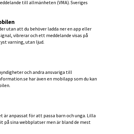
delande till allmänheten (VMA). Sveriges 
obilen
r utan att du behöver ladda ner en app eller 
signal, vibrerar och ett meddelande visas på 
st varning, utan ljud.
ndigheter och andra ansvariga till 
information.se har även en mobilapp som du kan 
bilen.
 är anpassat för att passa barn och unga. Lilla 
it på sina webbplatser men är bland de mest 