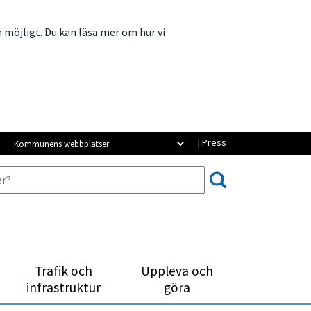
m möjligt. Du kan läsa mer om hur vi
Kommunens webbplatser
| Press
Trafik och
Uppleva och
infrastruktur
göra