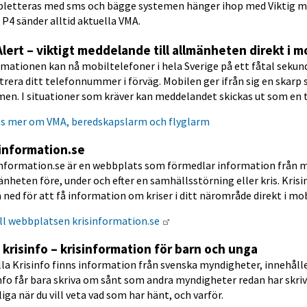
letteras med sms och bägge systemen hänger ihop med Viktig med
 P4 sänder alltid aktuella VMA.
lert – viktigt meddelande till allmänheten direkt i m
mationen kan nå mobiltelefoner i hela Sverige på ett fåtal sekunde
trera ditt telefonnummer i förväg. 
Mobilen ger ifrån sig en skarp 
en. I situationer som kräver kan meddelandet skickas ut som en ty
s mer om VMA, beredskapslarm och flyglarm
sinformation.se
information.se är en webbplats som förmedlar information från my
nheten före, under och efter en samhällsstörning eller kris. Kris
 ned för att få information om kriser i ditt närområde direkt i mo
Länk till annan webbplats.
ll webbplatsen krisinformation.se 
a krisinfo – krisinformation för barn och unga
lla Krisinfo finns information från svenska myndigheter, innehållet
nfo får bara skriva om sånt som andra myndigheter redan har skriv
liga när du vill veta vad som har hänt, och varför.