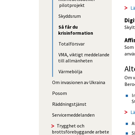
pilotprojekt
Lä
Skyddsrum
Digi
Så får du
Skylt
krisinformation
Affi
Totalförsvar
Som k
anvä
VMA, viktigt meddelande
till allmänheten
Alt
Värmebölja
Om vå
Om invasionen av Ukraina
Bero
Posom
I
S
Räddnings­tjänst
L
Service­med­delanden
A
Trygghet och
brottsförebyggande arbete
S