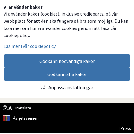
Dela
Dela
Dela
Dela
Vi använder kakor
Vi använder kakor (cookies), inklusive tredjeparts, på vår
på
på
på
via
webbplats för att den ska fungera så bra som möjligt. Du kan
Facebook
Twitter
LinkedIn
email
läsa mer om hur vi använder cookies genom att läsa vår
cookiepolicy.
Läs mer i vår cookiepolicy
Godkänn nödvändiga kakor
Godkänn alla kakor
Anpassa inställningar
Translate
Åarjelsaemien
| Press