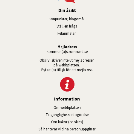
Din åsikt
Synpunkter, klagomål
Ställ en fråga
Felanmälan
Mejladress
kommun(a)stromsund.se
Obs! Vi skriver inte ut mejladresser 
på webbplatsen. 
Byt ut (a) till @ för att mejla oss.
Information
Om webbplatsen
Tillgänglig­hets­redo­görelse
Om kakor (cookies)
Så hanterar vi dina personuppgifter