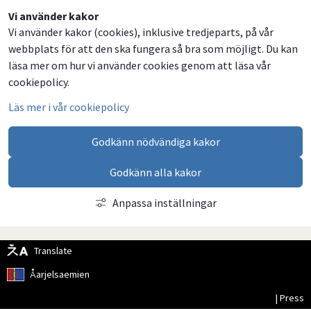
Dela
Dela
Dela
Dela
Vi använder kakor
Vi använder kakor (cookies), inklusive tredjeparts, på vår
på
på
på
via
webbplats för att den ska fungera så bra som möjligt. Du kan
Facebook
Twitter
LinkedIn
email
läsa mer om hur vi använder cookies genom att läsa vår
cookiepolicy.
Läs mer i vår cookiepolicy
Godkänn nödvändiga kakor
Godkänn alla kakor
Anpassa inställningar
Translate
Åarjelsaemien
| Press