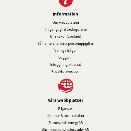
Information
Om webbplatsen
Tillgänglig­hets­redo­görelse
Om kakor (cookies)
Så hanterar vi dina personuppgifter
Vanliga frågor
Logga in
Öppnas i nytt fönster.
Inloggning intranät
Redaktörswebben
Våra webbplatser
Länk till annan webbplats, öppnas i n
E-tjänster
Länk till annan webbplats, öpp
Hjalmar Strömerskolan
Länk till annan webbplats, öppn
Strömsunds energi AB
Länk till annan webbplats, 
Strömsunds hyresbostäder AB