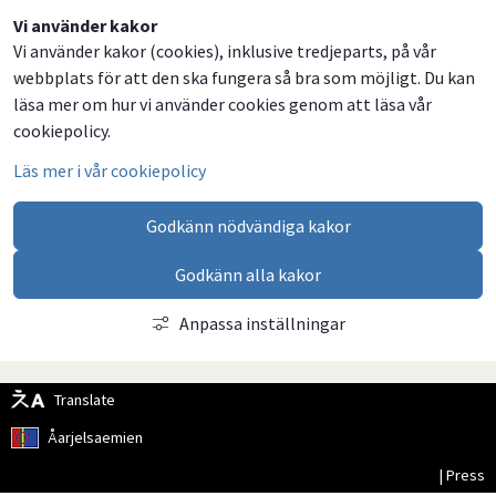
Dela
Dela
Dela
Dela
Vi använder kakor
Vi använder kakor (cookies), inklusive tredjeparts, på vår
på
på
på
via
webbplats för att den ska fungera så bra som möjligt. Du kan
Facebook
Twitter
LinkedIn
email
läsa mer om hur vi använder cookies genom att läsa vår
cookiepolicy.
Läs mer i vår cookiepolicy
Godkänn nödvändiga kakor
Godkänn alla kakor
Anpassa inställningar
Translate
Åarjelsaemien
| Press