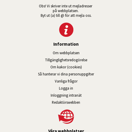
Obs! Vi skriver inte ut mejladresser 
på webbplatsen. 
Byt ut (a) till @ för att mejla oss.
Information
Om webbplatsen
Tillgänglig­hets­redo­görelse
Om kakor (cookies)
Så hanterar vi dina personuppgifter
Vanliga frågor
Logga in
Öppnas i nytt fönster.
Inloggning intranät
Redaktörswebben
Våra webbplatser