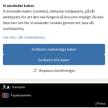
Dela
Dela
Dela
Dela
Vi använder kakor
Vi använder kakor (cookies), inklusive tredjeparts, på vår
på
på
på
via
webbplats för att den ska fungera så bra som möjligt. Du kan
Facebook
Twitter
LinkedIn
email
läsa mer om hur vi använder cookies genom att läsa vår
cookiepolicy.
Läs mer i vår cookiepolicy
Godkänn nödvändiga kakor
Godkänn alla kakor
Anpassa inställningar
Translate
Åarjelsaemien
| Press