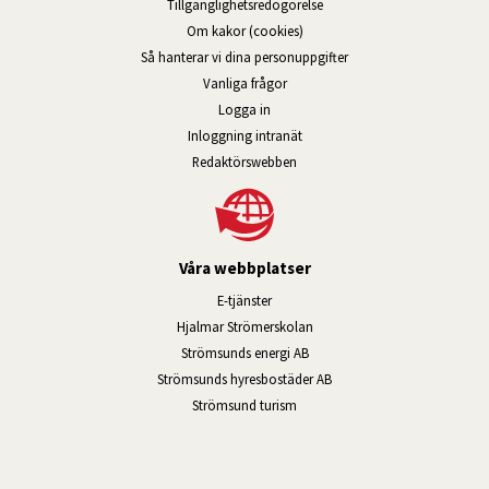
Tillgänglig­hets­redo­görelse
Om kakor (cookies)
Så hanterar vi dina personuppgifter
Vanliga frågor
Logga in
Öppnas i nytt fönster.
Inloggning intranät
Redaktörswebben
Våra webbplatser
Länk till annan webbplats, öppnas i n
E-tjänster
Länk till annan webbplats, öpp
Hjalmar Strömerskolan
Länk till annan webbplats, öppn
Strömsunds energi AB
Länk till annan webbplats, 
Strömsunds hyresbostäder AB
Öppnas i nytt fönster.
Strömsund turism