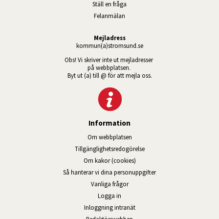
Ställ en fråga
Felanmälan
Mejladress
kommun(a)stromsund.se
Obs! Vi skriver inte ut mejladresser 
på webbplatsen. 
Byt ut (a) till @ för att mejla oss.
Information
Om webbplatsen
Tillgänglig­hets­redo­görelse
Om kakor (cookies)
Så hanterar vi dina personuppgifter
Vanliga frågor
Logga in
Öppnas i nytt fönster.
Inloggning intranät