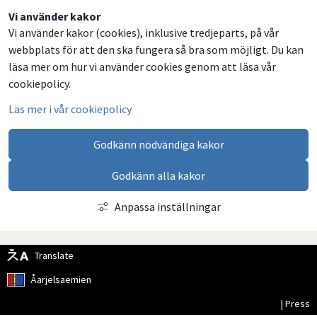
Dela
Dela
Dela
Dela
Vi använder kakor
Vi använder kakor (cookies), inklusive tredjeparts, på vår
på
på
på
via
webbplats för att den ska fungera så bra som möjligt. Du kan
Facebook
Twitter
LinkedIn
email
läsa mer om hur vi använder cookies genom att läsa vår
cookiepolicy.
Läs mer i vår cookiepolicy
Godkänn nödvändiga kakor
Godkänn alla kakor
Anpassa inställningar
Translate
Åarjelsaemien
| Press