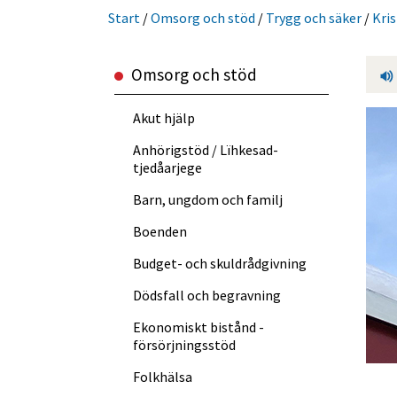
Start
/
Omsorg och stöd
/
Trygg och säker
/
Kri
Omsorg och stöd
Akut hjälp
Anhörigstöd / Lïhkesad­
tjedåarjege
Barn, ungdom och familj
Boenden
Budget- och skuldråd­givning
Dödsfall och begravning
Ekonomiskt bistånd -
försörjningsstöd
Folkhälsa