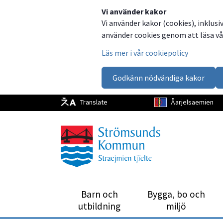
Dela
Dela
Dela
Dela
Vi använder kakor
Vi använder kakor (cookies), inklusi
på
på
på
via
använder cookies genom att läsa vår
Facebook
Twitter
LinkedIn
email
Läs mer i vår cookiepolicy
Godkänn nödvändiga kakor
Translate
Åarjelsaemien
Barn och
Bygga, bo och
utbild­ning
miljö