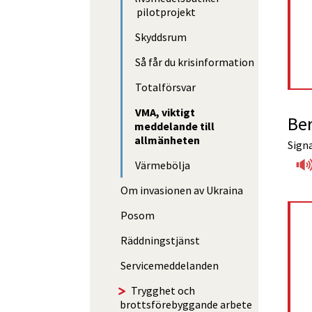
pilotprojekt
Skyddsrum
Så får du krisinformation
Totalförsvar
VMA, viktigt
Be
meddelande till
allmänheten
Signa
Värmebölja
Om invasionen av Ukraina
Posom
Räddnings­tjänst
Service­med­delanden
Trygghet och
brottsförebyggande arbete