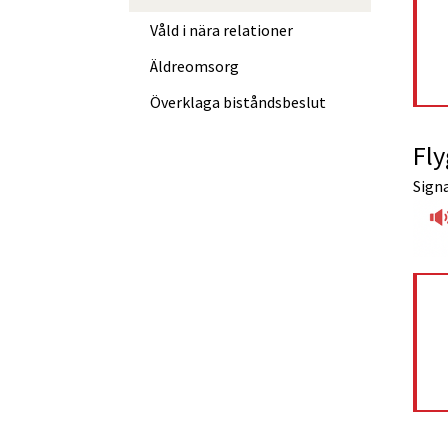
Våld i nära relationer
Äldreomsorg
Överklaga bistånds­beslut
Fl
Signa