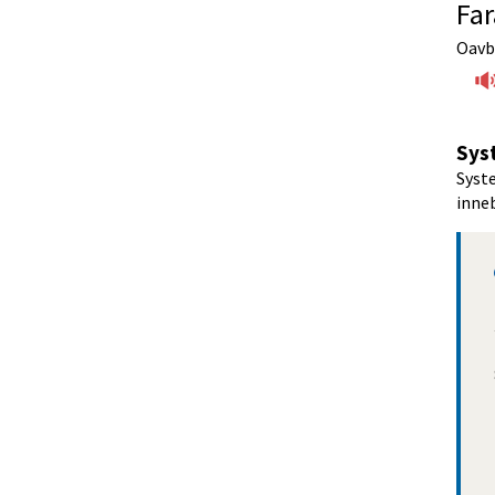
Far
Oavbr
Sys
Syst
inneb