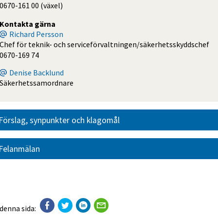
0670-161 00 (växel)
Kontakta gärna
Richard Persson
Chef för teknik- och serviceförvaltningen/säkerhetsskyddschef
0670-169 74
Denise Backlund
Säkerhetssamordnare
Förslag, synpunkter och klagomål
Felanmälan
 denna sida: