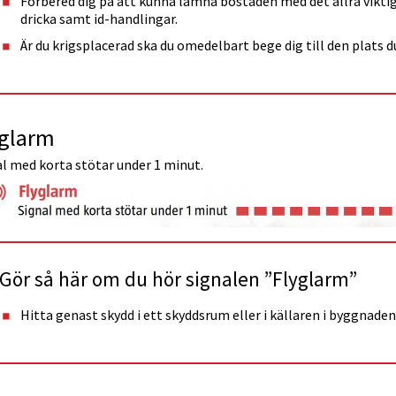
Förbered dig på att kunna lämna bostaden med det allra viktig
dricka samt id-handlingar.
Är du krigsplacerad ska du omedelbart bege dig till den plats 
yglarm
l med korta stötar under 1 minut.
Gör så här om du hör signalen ”Flyglarm”
Hitta genast skydd i ett skyddsrum eller i källaren i byggnaden 