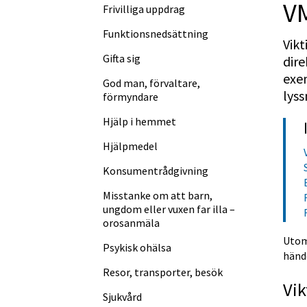
VM
Frivilliga uppdrag
Funktions­nedsättning
Vikt
Gifta sig
dire
exem
God man, förvaltare,
lyss
förmyndare
Hjälp i hemmet
Hjälpmedel
Konsument­rådgivning
Misstanke om att barn,
ungdom eller vuxen far illa –
orosanmäla
Utom
Psykisk ohälsa
hände
Resor, transporter, besök
Vi
Sjukvård