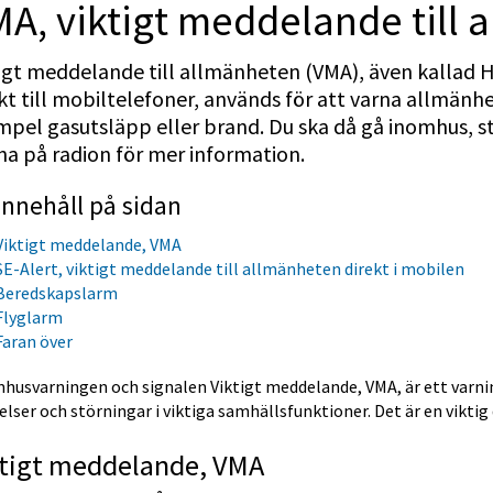
A, viktigt meddelande till 
igt meddelande till allmänheten (VMA), även kallad He
kt till mobiltelefoner, används för att varna allmänhete
pel gasutsläpp eller brand. Du ska då gå inomhus, stä
na på radion för mer information.
Innehåll på sidan
Viktigt meddelande, VMA
SE-Alert, viktigt meddelande till allmänheten direkt i mobilen
Beredskapslarm
Flyglarm
Faran över
husvarningen och signalen Viktigt meddelande, VMA, är ett varnin
lser och störningar i viktiga samhällsfunktioner. Det är en viktig 
ktigt meddelande, VMA