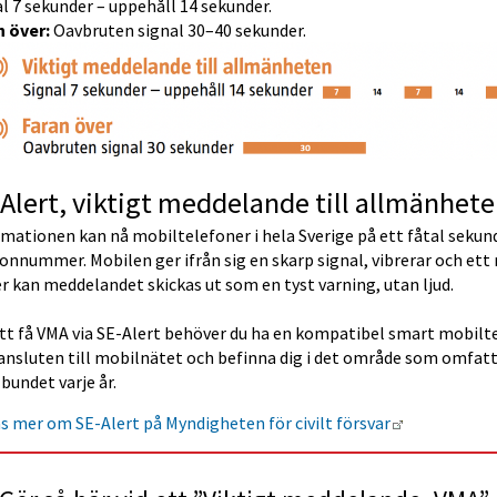
l 7 sekunder – uppehåll 14 sekunder.
n över:
 Oavbruten signal 30–40 sekunder.
Alert, viktigt meddelande till allmänhete
mationen kan nå mobiltelefoner i hela Sverige på ett fåtal sekunde
onnummer. Mobilen ger ifrån sig en skarp signal, vibrerar och ett
r kan meddelandet skickas ut som en tyst varning, utan ljud.
att få VMA via SE-Alert behöver du ha en kompatibel smart mobil
ansluten till mobilnätet och befinna dig i det område som omfatt
bundet varje år.
Länk till an
s mer om SE-Alert på Myndigheten för civilt försvar