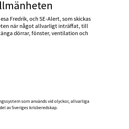
allmänheten
sa Fredrik, och SE-Alert, som skickas 
n när något allvarligt inträffat, till 
nga dörrar, fönster, ventilation och 
gssystem som används vid olyckor, allvarliga 
del av Sveriges krisberedskap.