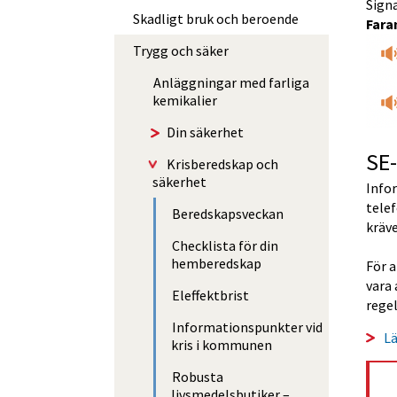
Signa
Skadligt bruk och beroende
Fara
Trygg och säker
Anläggningar med farliga
kemikalier
Din säkerhet
SE-
Krisberedskap och
säkerhet
Infor
telef
Beredskapsveckan
kräve
Checklista för din
hemberedskap
För 
vara 
Eleffektbrist
regel
Informationspunkter vid
Lä
kris i kommunen
Robusta
livsmedelsbutiker –