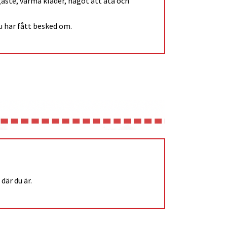
aste, varma kläder, något att äta och 
du har fått besked om.
där du är.