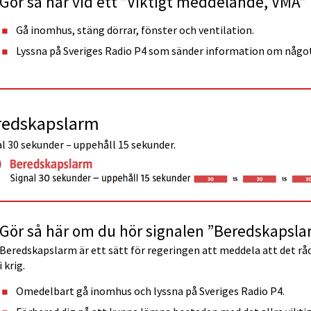
Gör så här vid ett ”Viktigt meddelande, VMA”
Gå inomhus, stäng dörrar, fönster och ventilation.
Lyssna på Sveriges Radio P4 som sänder information om något 
redskapslarm
l 30 sekunder – uppehåll 15 sekunder.
Gör så här om du hör signalen ”Beredskapsla
Beredskapslarm är ett sätt för regeringen att meddela att det råde
i krig.
Omedelbart gå inomhus och lyssna på Sveriges Radio P4.