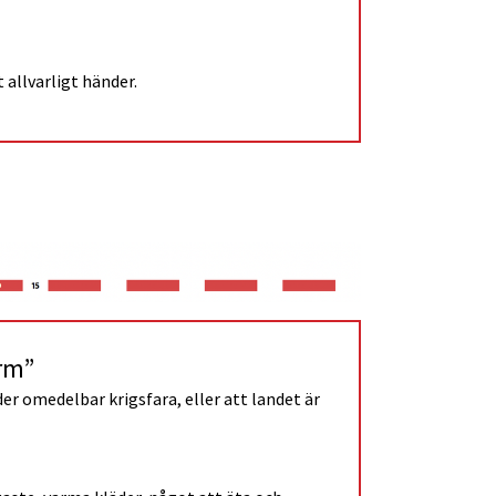
allvarligt händer.
rm”
r omedelbar krigsfara, eller att landet är 