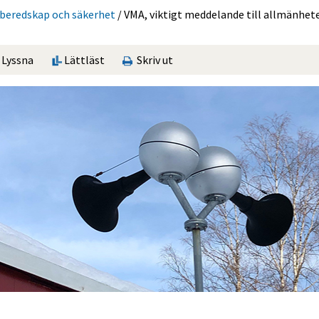
sberedskap och säkerhet
/
VMA, viktigt meddelande till allmänhet
Lyssna
Lättläst
Skriv ut