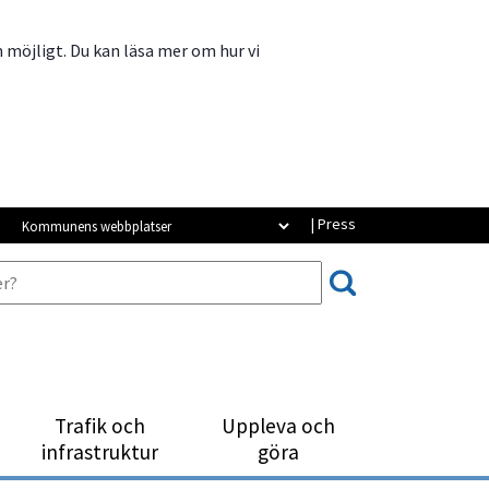
m möjligt. Du kan läsa mer om hur vi
Kommunens webbplatser
| Press
Trafik och
Uppleva och
infrastruktur
göra