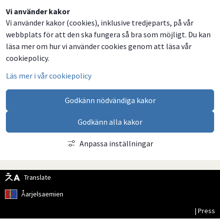
Dela
Dela
Dela
Dela
Vi använder kakor
Vi använder kakor (cookies), inklusive tredjeparts, på vår
på
på
på
via
webbplats för att den ska fungera så bra som möjligt. Du kan
Facebook
Twitter
LinkedIn
email
läsa mer om hur vi använder cookies genom att läsa vår
cookiepolicy.
Läs mer i vår cookiepolicy
Godkänn nödvändiga kakor
Godkänn alla kakor
Anpassa inställningar
Translate
Åarjelsaemien
| Press