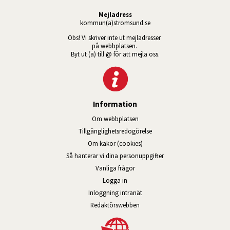
Mejladress
kommun(a)stromsund.se
Obs! Vi skriver inte ut mejladresser 
på webbplatsen. 
Byt ut (a) till @ för att mejla oss.
Information
Om webbplatsen
Tillgänglig­hets­redo­görelse
Om kakor (cookies)
Så hanterar vi dina personuppgifter
Vanliga frågor
Logga in
Öppnas i nytt fönster.
Inloggning intranät
Redaktörswebben