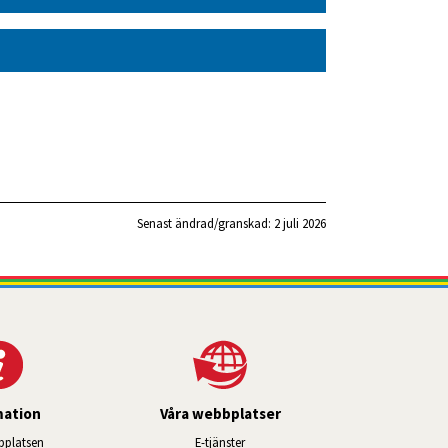
Senast ändrad/granskad: 
2 juli 2026
mation
Våra webbplatser
Länk till annan webbplats, öppnas i ny
platsen
E-tjänster