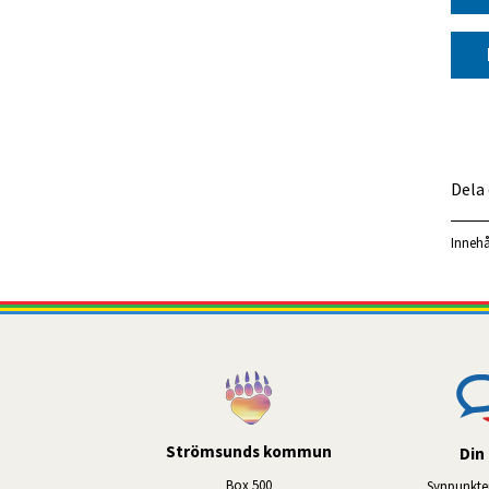
Dela
Innehå
Strömsunds kommun
Din 
Box 500
Synpunkte