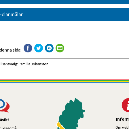
Felanmälan
 denna sida:
llsansvarig:
Pernilla Johansson
Infor
åsikt
Om webb
r, klagomål