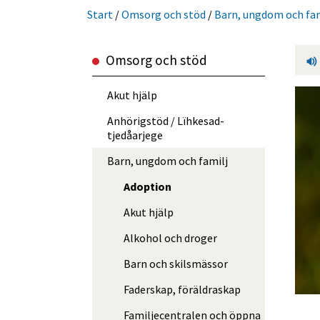
Start
/
Omsorg och stöd
/
Barn, ungdom och fam
Omsorg och stöd
Akut hjälp
Anhörigstöd / Lïhkesad­
tjedåarjege
Barn, ungdom och familj
Adoption
Akut hjälp
Alkohol och droger
Barn och skilsmässor
Faderskap, föräldraskap
Familje­centralen och öppna