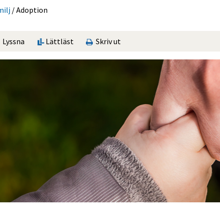
ilj
/
Adoption
Lyssna
Lättläst
Skriv ut