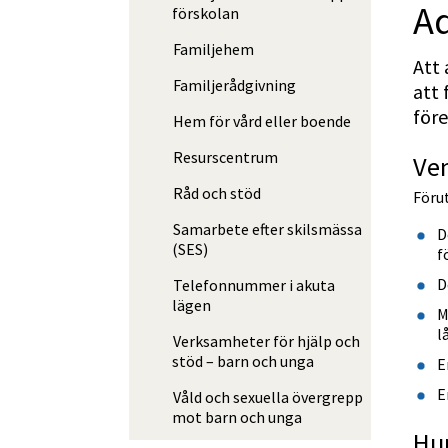
A
förskolan
Familjehem
Att 
Familjeråd­­givning
att 
före
Hem för vård eller boende
Resurscentrum
Ve
Råd och stöd
Förut
Samarbete efter skilsmässa
D
(SES)
f
D
Telefonnummer i akuta
lägen
M
l
Verksamheter för hjälp och
stöd – barn och unga
E
E
Våld och sexuella övergrepp
mot barn och unga
Hur