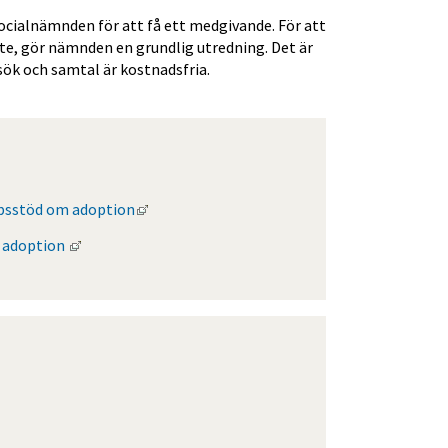
ocialnämnden för att få ett medgivande. För att 
e, gör nämnden en grundlig utredning. Det är 
ök och samtal är kostnadsfria. 
Länk till annan webbplats, öppnas i nytt fön
apsstöd om adoption
Länk till annan webbplats, öppnas i nytt fönster.
 adoption 