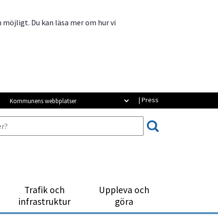
m möjligt. Du kan läsa mer om hur vi
Kommunens webbplatser
| Press
Trafik och
Uppleva och
infrastruktur
göra