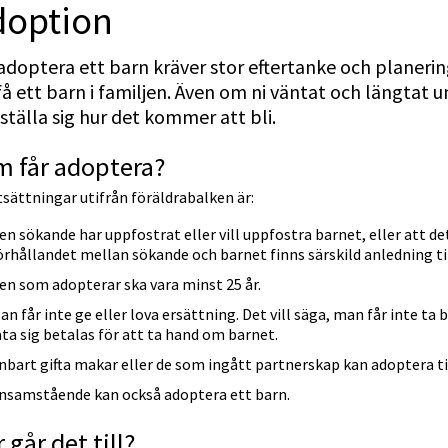
doption
adoptera ett barn kräver stor eftertanke och planeri
få ett barn i familjen. Även om ni väntat och längtat un
ställa sig hur det kommer att bli.
m får adoptera?
sättningar utifrån föräldrabalken är:
en sökande har uppfostrat eller vill uppfostra barnet, eller att de
örhållandet mellan sökande och barnet finns särskild anledning ti
en som adopterar ska vara minst 25 år.
an får inte ge eller lova ersättning. Det vill säga, man får inte ta 
åta sig betalas för att ta hand om barnet.
nbart gifta makar eller de som ingått partnerskap kan adoptera 
nsamstående kan också adoptera ett barn.
 går det till?