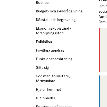
Boenden
Om ni
Budget- och skuldråd­givning
soci
famil
Dödsfall och begravning
Famil
Ekonomiskt bistånd -
försörjningsstöd
Folkhälsa
Frivilliga uppdrag
Funktions­nedsättning
Gifta sig
God man, förvaltare,
förmyndare
Hjälp i hemmet
Hjälpmedel
Konsument­rådgivning