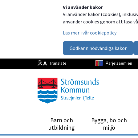
Dela
Dela
Dela
Dela
Vi använder kakor
Vi använder kakor (cookies), inklusi
på
på
på
via
använder cookies genom att läsa vår
Facebook
Twitter
LinkedIn
email
Läs mer i vår cookiepolicy
Godkänn nödvändiga kakor
Translate
Åarjelsaemien
Barn och
Bygga, bo och
utbild­ning
miljö