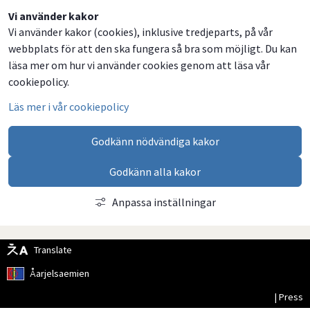
Dela
Dela
Dela
Dela
Vi använder kakor
Vi använder kakor (cookies), inklusive tredjeparts, på vår
på
på
på
via
webbplats för att den ska fungera så bra som möjligt. Du kan
Facebook
Twitter
LinkedIn
email
läsa mer om hur vi använder cookies genom att läsa vår
cookiepolicy.
Läs mer i vår cookiepolicy
Godkänn nödvändiga kakor
Godkänn alla kakor
Anpassa inställningar
Translate
Åarjelsaemien
| Press