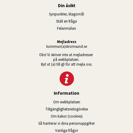
Din åsikt
Synpunkter, klagomål
Ställ en fråga
Felanmälan
Mejladress
kommun(a)stromsund.se
Obs! Vi skriver inte ut mejladresser 
på webbplatsen. 
Byt ut (a) till @ för att mejla oss.
Information
Om webbplatsen
Tillgänglig­hets­redo­görelse
Om kakor (cookies)
Så hanterar vi dina personuppgifter
Vanliga frågor