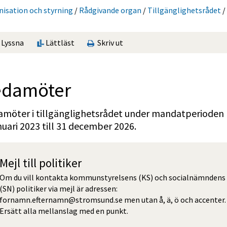
sation och styrning
/
Rådgivande organ
/
Tillgänglighetsrådet
/
Lyssna
Lättläst
Skriv ut
edamöter
amöter i tillgänglighetsrådet under mandatperioden 
nuari 2023 till 31 december 2026.
Mejl till politiker
Om du vill kontakta kommunstyrelsens (KS) och socialnämndens 
(SN) politiker via mejl är adressen: 
fornamn.efternamn@stromsund.se men utan å, ä, ö och accenter. 
Ersätt alla mellanslag med en punkt.