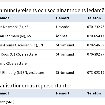
munstyrelsens och socialnämndens ledamö
damot
Hemort
Telefon
in Näsmark (S), KS
Havsnäs
070-232 26
an Espmark (M), KS
Äspnäs
070-654 17
ie-Louise Oscarsson (C), SN
Strömsund
070-546 39
 Roos (C ) KS, ersättare
Strömsund
070-392 77
ant KS, ersättare
il Ehnberg (M) SN, ersättare
Strömsund
073-023 19
damot
Hemort
Telefon
ant (SRF)