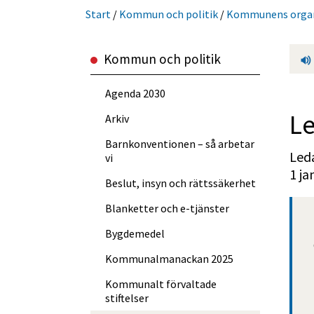
Start
/
Kommun och politik
/
Kommunens organi
Kommun och politik
Agenda 2030
L
Arkiv
Barnkonventionen – så arbetar
Led
vi
1 ja
Beslut, insyn och rättssäkerhet
Blanketter och e-tjänster
Bygdemedel
Kommun­almanackan 2025
Kommunalt förvaltade
stiftelser