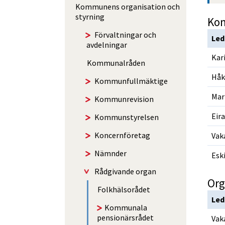
Kommunens organisation och
styrning
Kom
Förvalt­ningar och
Le
avdelningar
Kar
Kommunal­råden
Håk
Kommun­fullmäktige
Mar
Kommun­revision
Eira
Kommun­styrelsen
Koncernföretag
Vak
Nämnder
Esk
Rådgivande organ
Folkhälsorådet
Le
Kommunala
pensionärsrådet
Vak