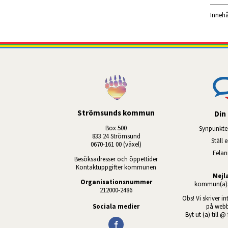
Innehå
Strömsunds kommun
Din 
Box 500
Synpunkte
833 24 Strömsund
Ställ 
0670-161 00 (växel)
Fela
Besöksadresser och öppettider
Kontaktuppgifter kommunen
Mejl
Organisationsnummer
kommun(a)s
212000-2486
Obs! Vi skriver in
Sociala medier
på webb
Byt ut (a) till @