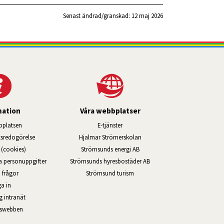
Senast ändrad/granskad: 
12 maj 2026
mation
Våra webbplatser
Länk till annan webbplats, öppnas i ny
platsen
E-tjänster
Länk till annan webbplats, öppn
ts­redo­görelse
Hjalmar Strömerskolan
Länk till annan webbplats, öppna
(cookies)
Strömsunds energi AB
Länk till annan webbplats, ö
na personuppgifter
Strömsunds hyresbostäder AB
Öppnas i nytt fönster.
 frågor
Strömsund turism
a in
Öppnas i nytt fönster.
g intranät
rswebben