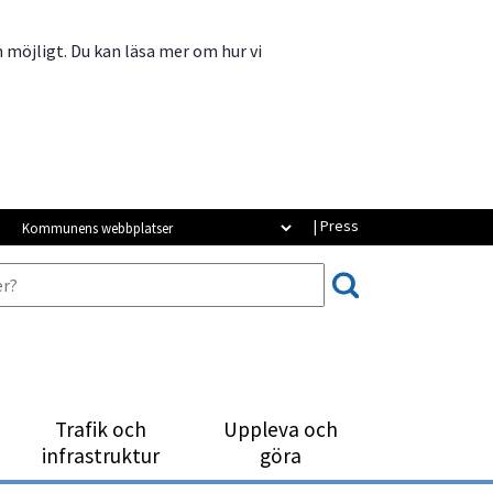
m möjligt. Du kan läsa mer om hur vi
Kommunens webbplatser
| Press
Trafik och
Uppleva och
infrastruktur
göra