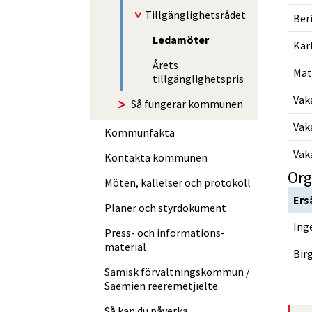
Tillgänglighetsrådet
Ber
Ledamöter
Kar
Årets
Mat
tillgänglighetspris
Vak
Så fungerar kommunen
Vak
Kommunfakta
Vak
Kontakta kommunen
Möten, kallelser och protokoll
Ers
Planer och styrdokument
Ing
Press- och informations­
material
Bir
Samisk förvalt­nings­kommun /
Saemien reere­met­jïelte
Så kan du påverka