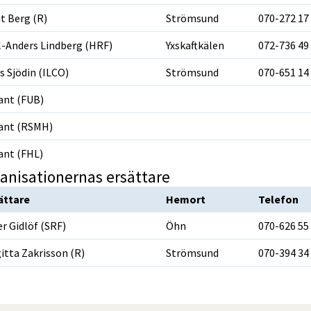
it Berg (R)
Strömsund
070-272 17
l-Anders Lindberg (HRF)
Yxskaftkälen
072-736 49
s Sjödin (ILCO)
Strömsund
070-651 14
ant (FUB)
ant (RSMH)
ant (FHL)
ättare
Hemort
Telefon
er Gidlöf (SRF)
Öhn
070-626 55
gitta Zakrisson (R)
Strömsund
070-394 34