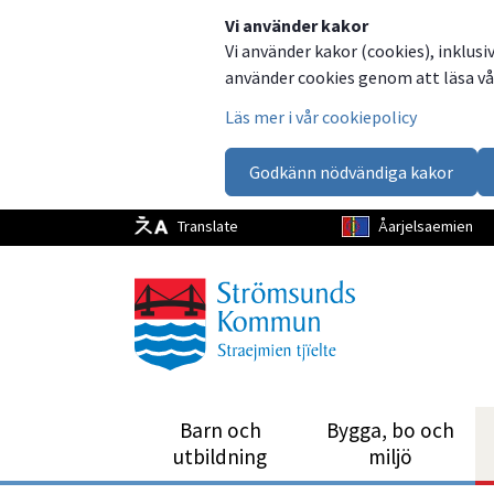
Dela
Dela
Dela
Dela
Vi använder kakor
Vi använder kakor (cookies), inklusi
på
på
på
via
använder cookies genom att läsa vår
Facebook
Twitter
LinkedIn
email
Läs mer i vår cookiepolicy
Godkänn nödvändiga kakor
Translate
Åarjelsaemien
Barn och
Bygga, bo och
utbild­ning
miljö