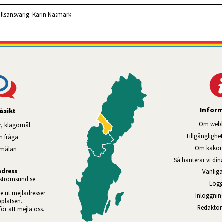
llsansvarig:
Karin Näsmark
Infor
åsikt
Om webb
r, klagomål
Tillgänglig­he
en fråga
Om kakor 
nmälan
Så hanterar vi di
adress
Vanliga
tromsund.se
Logg
te ut mejladresser 
Inloggnin
platsen. 
Redaktö
 för att mejla oss.