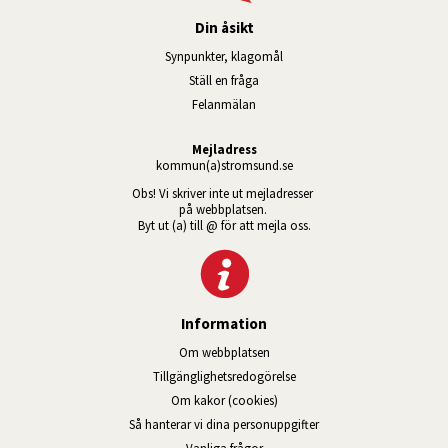
Din åsikt
Synpunkter, klagomål
Ställ en fråga
Felanmälan
Mejladress
kommun(a)stromsund.se
Obs! Vi skriver inte ut mejladresser 
på webbplatsen. 
Byt ut (a) till @ för att mejla oss.
Information
Om webbplatsen
Tillgänglig­hets­redo­görelse
Om kakor (cookies)
Så hanterar vi dina personuppgifter
Vanliga frågor