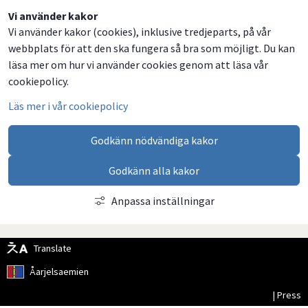
Dela
Dela
Dela
Dela
Vi använder kakor
Vi använder kakor (cookies), inklusive tredjeparts, på vår
på
på
på
via
webbplats för att den ska fungera så bra som möjligt. Du kan
Facebook
Twitter
LinkedIn
email
läsa mer om hur vi använder cookies genom att läsa vår
cookiepolicy.
Läs mer i vår cookiepolicy
Godkänn nödvändiga kakor
Godkänn alla kakor
Anpassa inställningar
Translate
Åarjelsaemien
| Press