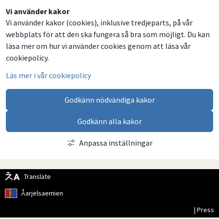
Dela
Dela
Dela
Dela
Vi använder kakor
Vi använder kakor (cookies), inklusive tredjeparts, på vår
på
på
på
via
webbplats för att den ska fungera så bra som möjligt. Du kan
Facebook
Twitter
LinkedIn
email
läsa mer om hur vi använder cookies genom att läsa vår
cookiepolicy.
Läs mer i vår cookiepolicy
Godkänn nödvändiga kakor
Godkänn alla kakor
Anpassa inställningar
Translate
Åarjelsaemien
| Press