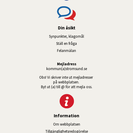
Din åsikt
Synpunkter, klagomål
Ställ en fråga
Felanmälan
Mejladress
kommun(a)stromsund.se
Obs! Vi skriver inte ut mejladresser 
på webbplatsen. 
Byt ut (a) till @ för att mejla oss.
Information
Om webbplatsen
Tillgänglig­hets­redo­görelse