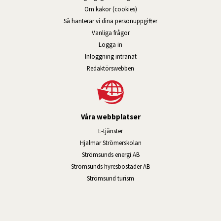
Om kakor (cookies)
Så hanterar vi dina personuppgifter
Vanliga frågor
Logga in
Öppnas i nytt fönster.
Inloggning intranät
Redaktörswebben
Våra webbplatser
Länk till annan webbplats, öppnas i n
E-tjänster
Länk till annan webbplats, öpp
Hjalmar Strömerskolan
Länk till annan webbplats, öppn
Strömsunds energi AB
Länk till annan webbplats, 
Strömsunds hyresbostäder AB
Öppnas i nytt fönster.
Strömsund turism