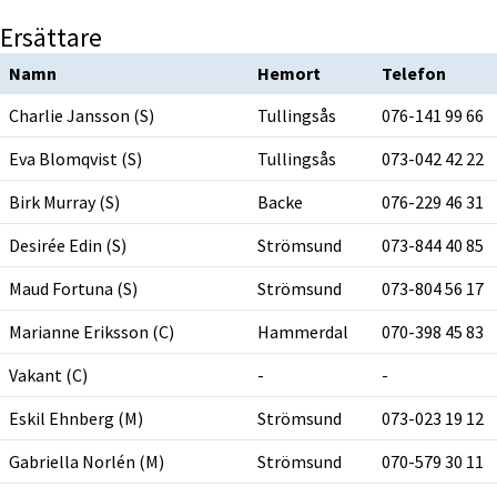
Ersättare
Namn
Hemort
Telefon
Charlie Jansson (S)
Tullingsås
076-141 99 66
Eva Blomqvist (S)
Tullingsås
073-042 42 22
Birk Murray (S)
Backe
076-229 46 31
Desirée Edin (S)
Strömsund
073-844 40 85
Maud Fortuna (S)
Strömsund
073-804 56 17
Marianne Eriksson (C)
Hammerdal
070-398 45 83
Vakant (C)
-
-
Eskil Ehnberg (M)
Strömsund
073-023 19 12
Gabriella Norlén (M)
Strömsund
070-579 30 11