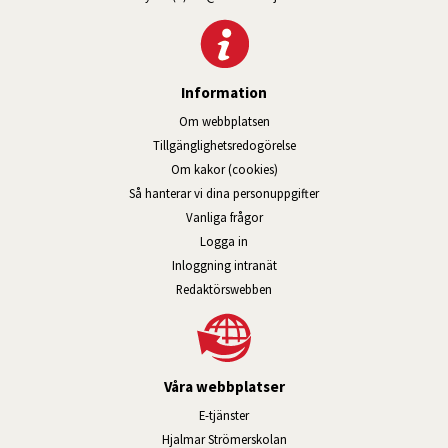
Information
Om webbplatsen
Tillgänglig­hets­redo­görelse
Om kakor (cookies)
Så hanterar vi dina personuppgifter
Vanliga frågor
Logga in
Öppnas i nytt fönster.
Inloggning intranät
Redaktörswebben
Våra webbplatser
Länk till annan webbplats, öppnas i n
E-tjänster
Länk till annan webbplats, öpp
Hjalmar Strömerskolan