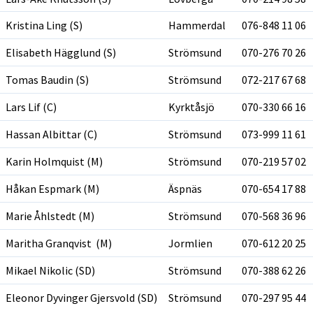
Kristina Ling (S)
Hammerdal
076-848 11 06
Elisabeth Hägglund (S)
Strömsund
070-276 70 26
Tomas Baudin (S)
Strömsund
072-217 67 68
Lars Lif (C)
Kyrktåsjö
070-330 66 16
Hassan Albittar (C)
Strömsund
073-999 11 61
Karin Holmquist (M)
Strömsund
070-219 57 02
Håkan Espmark (M)
Äspnäs
070-654 17 88
Marie Åhlstedt (M)
Strömsund
070-568 36 96
Maritha Granqvist (M)
Jormlien
070-612 20 25
Mikael Nikolic (SD)
Strömsund
070-388 62 26
Eleonor Dyvinger Gjersvold (SD)
Strömsund
070-297 95 44