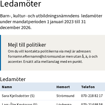
Ledamöter
Barn-, kultur- och utbildningsnämndens  ledamöter 
under mandatperioden 1 januari 2023 till 31 
december 2026.
Mejl till politiker
Om du vill kontakta politikerna via mejl är adressen: 
fornamn.efternamn@stromsund.se men utan å, ä, ö och 
accenter. Ersätt alla mellanslag med en punkt.
Ledamöter
Namn
Hemort
Telefon
Sara Kjellsdotter (S)
Strömsund
070-218 82 17
Lars-Åke Knutsson (S)
Lövberga
070-214 98 58