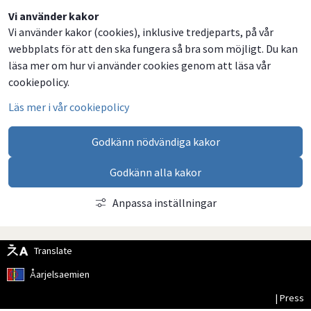
Dela
Dela
Dela
Dela
Vi använder kakor
Vi använder kakor (cookies), inklusive tredjeparts, på vår
på
på
på
via
webbplats för att den ska fungera så bra som möjligt. Du kan
Facebook
Twitter
LinkedIn
email
läsa mer om hur vi använder cookies genom att läsa vår
cookiepolicy.
Läs mer i vår cookiepolicy
Godkänn nödvändiga kakor
Godkänn alla kakor
Anpassa inställningar
Translate
Åarjelsaemien
| Press