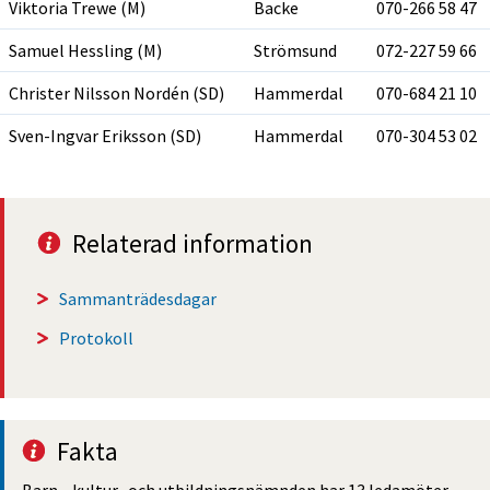
Viktoria Trewe (M)
Backe
070-266 58 47
Samuel Hessling (M)
Strömsund
072-227 59 66
Christer Nilsson Nordén (SD)
Hammerdal
070-684 21 10
Sven-Ingvar Eriksson (SD)
Hammerdal
070-304 53 02
Relaterad information
Sammanträdesdagar
Protokoll
Fakta
Barn-, kultur- och utbildningsnämnden har 13 ledamöter 