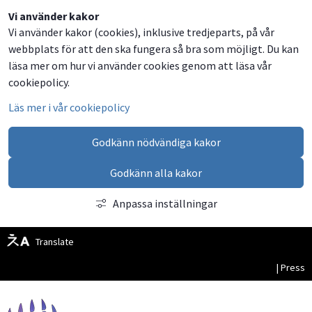
Dela
Dela
Dela
Dela
Besök
Vi använder kakor
Vi använder kakor (cookies), inklusive tredjeparts, på vår
på
på
på
via
oss
webbplats för att den ska fungera så bra som möjligt. Du kan
Facebook
Twitter
LinkedIn
email
på
läsa mer om hur vi använder cookies genom att läsa vår
Facebook
cookiepolicy.
Läs mer i vår cookiepolicy
Godkänn nödvändiga kakor
Godkänn alla kakor
Anpassa inställningar
Translate
| Press