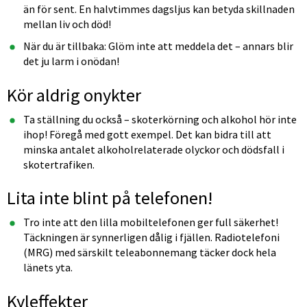
än för sent. En halvtimmes dagsljus kan betyda skillnaden 
mellan liv och död!
När du är tillbaka: Glöm inte att meddela det – annars blir 
det ju larm i onödan!
Kör aldrig onykter
Ta ställning du också – skoterkörning och alkohol hör inte 
ihop! Föregå med gott exempel. Det kan bidra till att 
minska antalet alkoholrelaterade olyckor och dödsfall i 
skotertrafiken.
Lita inte blint på telefonen!
Tro inte att den lilla mobiltelefonen ger full säkerhet! 
Täckningen är synnerligen dålig i fjällen. Radiotelefoni 
(MRG) med särskilt teleabonnemang täcker dock hela 
länets yta.
Kyleffekter