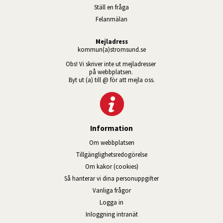
Ställ en fråga
Felanmälan
Mejladress
kommun(a)stromsund.se
Obs! Vi skriver inte ut mejladresser 
på webbplatsen. 
Byt ut (a) till @ för att mejla oss.
Information
Om webbplatsen
Tillgänglig­hets­redo­görelse
Om kakor (cookies)
Så hanterar vi dina personuppgifter
Vanliga frågor
Logga in
Öppnas i nytt fönster.
Inloggning intranät