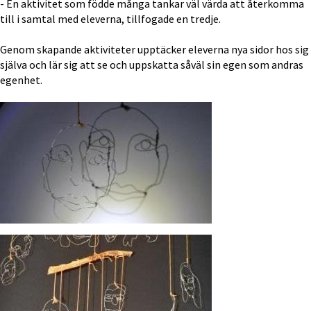
- En aktivitet som födde många tankar väl värda att återkomma 
till i samtal med eleverna, tillfogade en tredje.
Genom skapande aktiviteter upptäcker eleverna nya sidor hos sig 
själva och lär sig att se och uppskatta såväl sin egen som andras 
egenhet.