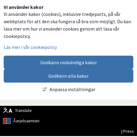
Dela
Dela
Dela
Dela
Vi använder kakor
Vi använder kakor (cookies), inklusive tredjeparts, på vår
på
på
på
via
webbplats för att den ska fungera så bra som möjligt. Du kan
Facebook
Twitter
LinkedIn
email
läsa mer om hur vi använder cookies genom att läsa vår
cookiepolicy.
Läs mer i vår cookiepolicy
Godkänn nödvändiga kakor
Godkänn alla kakor
Anpassa inställningar
Translate
Åarjelsaemien
| Press