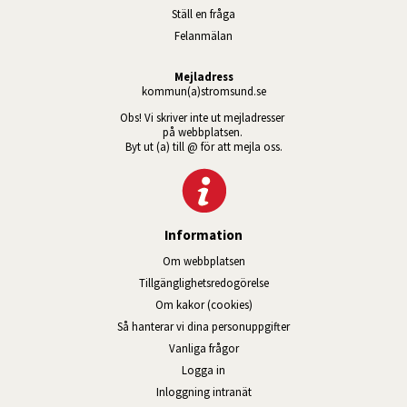
Ställ en fråga
Felanmälan
Mejladress
kommun(a)stromsund.se
Obs! Vi skriver inte ut mejladresser 
på webbplatsen. 
Byt ut (a) till @ för att mejla oss.
Information
Om webbplatsen
Tillgänglig­hets­redo­görelse
Om kakor (cookies)
Så hanterar vi dina personuppgifter
Vanliga frågor
Logga in
Öppnas i nytt fönster.
Inloggning intranät