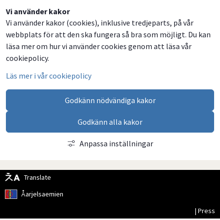
Dela
Dela
Dela
Dela
Vi använder kakor
Vi använder kakor (cookies), inklusive tredjeparts, på vår
på
på
på
via
webbplats för att den ska fungera så bra som möjligt. Du kan
Facebook
Twitter
LinkedIn
email
läsa mer om hur vi använder cookies genom att läsa vår
cookiepolicy.
Läs mer i vår cookiepolicy
Godkänn nödvändiga kakor
Godkänn alla kakor
Anpassa inställningar
Translate
Åarjelsaemien
| Press