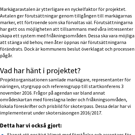
Markägaravtalen är ytterligare en nyckelfaktor för projektet. 
Avtalen ger förutsättningar genom tillgången till markägarnas 
marker, ett förtroende som ska förvaltas väl. Förutsättningarna 
har gett oss möjligheten att tillsammans med våra intressenter 
skapa ett system med friåkningsområden. Dessa ska vara möjliga 
att stänga vid behov, men åter öppnas när förutsättningarna 
förändrats. Dock är kommunens beslut överklagat och processen 
pågår.
Vad har hänt i projektet?
Projektorganisationen samlade markägare, representanter för 
näringen, styrgrupp och referensgrupp till startkonferens 3 
november 2016. Frågor på agendan var bland annat 
områdeskartan med föreslagna leder och friåkningsområden, 
lokala föreskrifter och prisbild för skoterpass. Dessa delar har vi 
implementerat under skotersäsongen 2016/2017.
Detta har vi också gjort:
Skapat ett positivt klimat med förståelse och acceptans för 