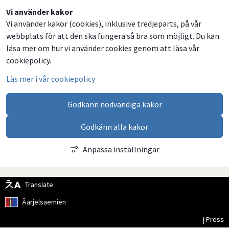
Dela
Dela
Dela
Dela
Vi använder kakor
Vi använder kakor (cookies), inklusive tredjeparts, på vår
på
på
på
via
webbplats för att den ska fungera så bra som möjligt. Du kan
Facebook
Twitter
LinkedIn
email
läsa mer om hur vi använder cookies genom att läsa vår
cookiepolicy.
Läs mer i vår cookiepolicy
Godkänn nödvändiga kakor
Godkänn alla kakor
Anpassa inställningar
Translate
Åarjelsaemien
| Press