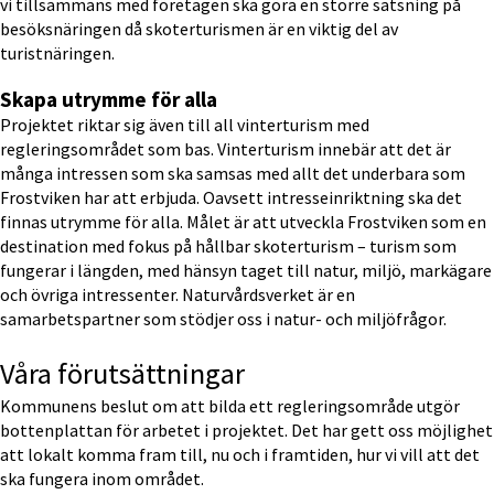
vi tillsammans med företagen ska göra en större satsning på 
besöksnäringen då skoterturismen är en viktig del av 
turistnäringen.
Skapa utrymme för alla
Projektet riktar sig även till all vinterturism med 
regleringsområdet som bas. Vinterturism innebär att det är 
många intressen som ska samsas med allt det underbara som 
Frostviken har att erbjuda. Oavsett intresseinriktning ska det 
finnas utrymme för alla. Målet är att utveckla Frostviken som en 
destination med fokus på hållbar skoterturism – turism som 
fungerar i längden, med hänsyn taget till natur, miljö, markägare 
och övriga intressenter. Naturvårdsverket är en 
samarbetspartner som stödjer oss i natur- och miljöfrågor.
Våra förutsättningar
Kommunens beslut om att bilda ett regleringsområde utgör 
bottenplattan för arbetet i projektet. Det har gett oss möjlighet 
att lokalt komma fram till, nu och i framtiden, hur vi vill att det 
ska fungera inom området.