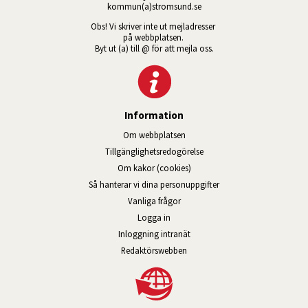
kommun(a)stromsund.se
Obs! Vi skriver inte ut mejladresser 
på webbplatsen. 
Byt ut (a) till @ för att mejla oss.
Information
Om webbplatsen
Tillgänglig­hets­redo­görelse
Om kakor (cookies)
Så hanterar vi dina personuppgifter
Vanliga frågor
Logga in
Öppnas i nytt fönster.
Inloggning intranät
Redaktörswebben