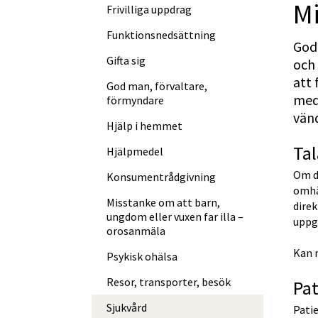
M
Frivilliga uppdrag
Funktions­nedsättning
God 
Gifta sig
och 
att 
God man, förvaltare,
med 
förmyndare
vänd
Hjälp i hemmet
Tal
Hjälpmedel
Om d
Konsument­rådgivning
omhä
Misstanke om att barn,
direk
ungdom eller vuxen far illa –
uppgi
orosanmäla
Kan n
Psykisk ohälsa
Resor, transporter, besök
Pa
Sjukvård
Pati