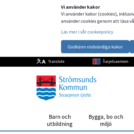
Dela
Dela
Dela
Dela
Vi använder kakor
Vi använder kakor (cookies), inklusi
på
på
på
via
använder cookies genom att läsa vår
Facebook
Twitter
LinkedIn
email
Läs mer i vår cookiepolicy
Godkänn nödvändiga kakor
Translate
Åarjelsaemien
Barn och
Bygga, bo och
utbild­ning
miljö