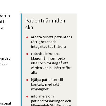
aren 
Patientnämnden 
tt 
ska
a 
arbeta för att patientens 
rättigheter och 
integritet tas tillvara
redovisa inkomna 
om det 
klagomål, framförda 
idéer och förslag så att 
 det 
vården kan bli bättre för 
alla
hjälpa patienter till 
kontakt med rätt 
myndighet
informera om 
patientförsäkringen och 
rsonal 
läkemedelsförsäkringen