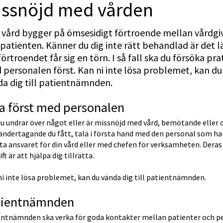
issnöjd med vården
vård bygger på ömsesidigt förtroende mellan vårdgiv
patienten. Känner du dig inte rätt behandlad är det lä
förtroendet får sig en törn. I så fall ska du försöka prat
personalen först. Kan ni inte lösa problemet, kan du 
a dig till patientnämnden. 
a först med personalen
u undrar över något eller är missnöjd med vård, bemötande eller 
ndertagande du fått, tala i första hand med den personal som har
ta ansvaret för din vård eller med chefen för verksamheten. Deras 
ft är att hjälpa dig tillrätta.
i inte lösa problemet, kan du vända dig till patientnämnden.
tientnämnden
entnämnden ska verka för goda kontakter mellan patienter och pe