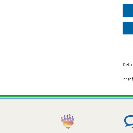
Dela
Innehå