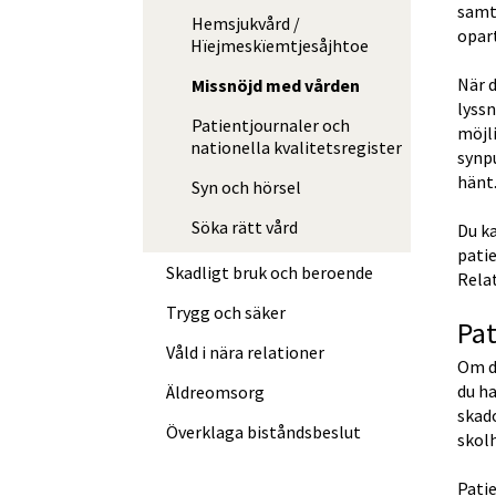
samt 
Hemsjukvård /
opar
Hïejmeskïemtjesåjhtoe
När d
Missnöjd med vården
lyssn
Patientjournaler och
möjli
nationella kvalitetsregister
synpu
hänt
Syn och hörsel
Söka rätt vård
Du ka
patie
Skadligt bruk och beroende
Rela
Trygg och säker
Pat
Våld i nära relationer
Om d
du ha
Äldreomsorg
skado
Överklaga bistånds­beslut
skolh
Patie