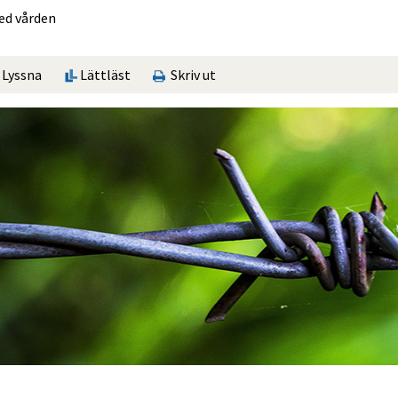
ed vården
Lyssna
Lättläst
Skriv ut