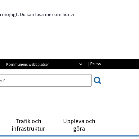
m möjligt. Du kan läsa mer om hur vi
Kommunens webbplatser
| Press
Trafik och
Uppleva och
infrastruktur
göra