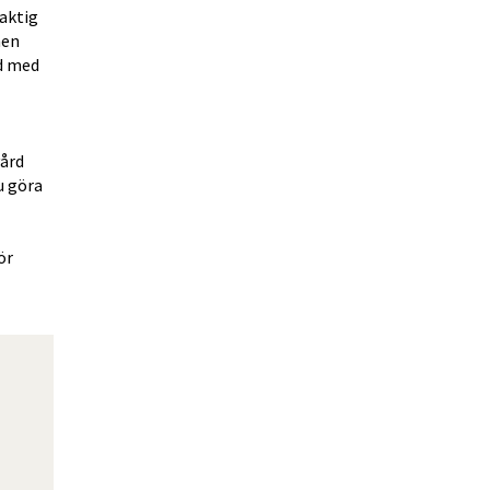
aktig 
en 
d med 
ård 
 göra 
r 
nas i nytt fönster.
ats, öppnas i nytt fönster.