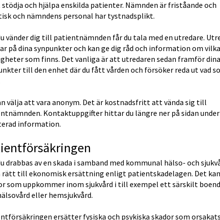
stödja och hjälpa enskilda patienter. Nämnden är friståande och 
tisk och nämndens personal har tystnadsplikt.
u vänder dig till patientnämnden får du tala med en utredare. Utr
ar på dina synpunkter och kan ge dig råd och information om vilka
gheter som finns. Det vanliga är att utredaren sedan framför dina
nkter till den enhet där du fått vården och försöker reda ut vad s
.
n välja att vara anonym. Det är kostnadsfritt att vända sig till 
ntnämnden. Kontaktuppgifter hittar du längre ner på sidan under 
terad information.
ientförsäkringen
u drabbas av en skada i samband med kommunal hälso- och sjukvå
 rätt till ekonomisk ersättning enligt patientskadelagen. Det kan 
r som uppkommer inom sjukvård i till exempel ett särskilt boende
älsovård eller hemsjukvård.
ntförsäkringen ersätter fysiska och psykiska skador som orsakats 