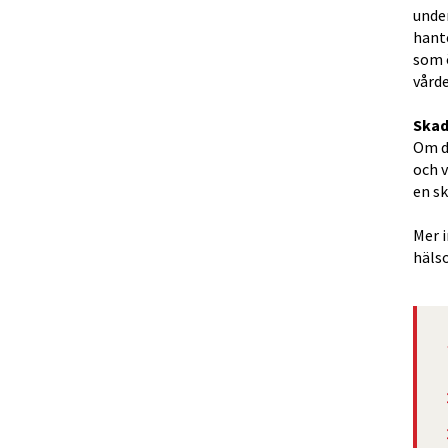
under
hant
som 
vårde
Skad
Om d
och v
en sk
Mer i
hälso