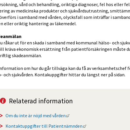
sökning, vård och behandling, oriktiga diagnoser, fel hos eller fel
ering av medicinska produkter och sjukvårdsutrustning, smittämn
överförs i samband med vården, olycksfall som inträffar i samban
n eller oriktig hantering av läkemedel. 
eanmälan 
u råkar ut för en skada i samband med kommunal hälso- och sjukv
ill kräva ekonomisk ersättning från patientförsäkringen måste du
riftlig skadeanmälan.
nformation om hur du går tillväga kan du få av verksamhetschef fö
- och sjukvården. Kontakuppgifter hittar du längst ner på sidan.
Relaterad information
Länk till annan webbplats, öpp
Om du inte är nöjd med vården
Länk till annan webbpl
Kontaktuppgifter till Patientnämnden