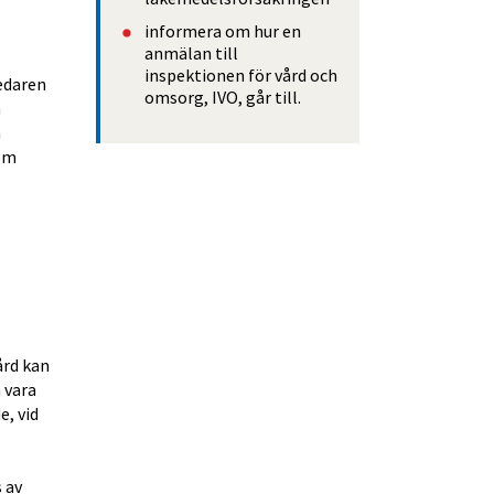
informera om hur en 
anmälan till 
inspektionen för vård och 
edaren 
omsorg, IVO, går till.
 
 
om 
rd kan 
vara 
, vid 
av 