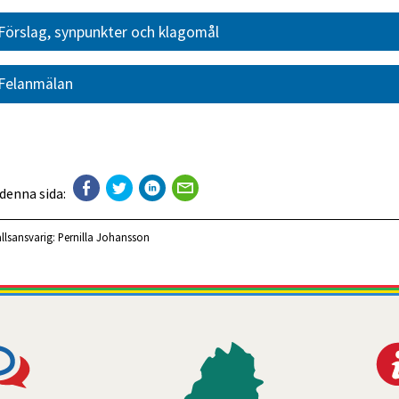
Förslag, synpunkter och klagomål
Felanmälan
 denna sida:
llsansvarig:
Pernilla Johansson