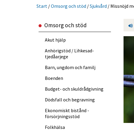
Start
/
Omsorg och stöd
/
Sjukvård
/
Missnöjd m
Omsorg och stöd
Akut hjälp
Anhörigstöd / Lïhkesad­
tjedåarjege
Barn, ungdom och familj
Boenden
Budget- och skuldråd­givning
Dödsfall och begravning
Ekonomiskt bistånd -
försörjningsstöd
Folkhälsa