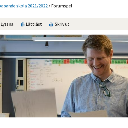
kapande skola 2021/2022
/
Forumspel
Lyssna
Lättläst
Skriv ut