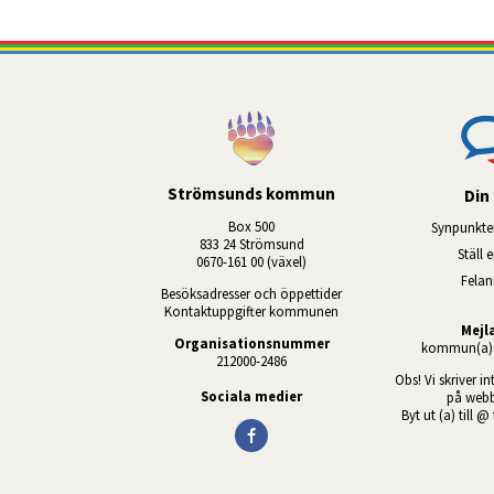
Strömsunds kommun
Din 
Box 500
Synpunkte
833 24 Strömsund
Ställ 
0670-161 00 (växel)
Fela
Besöksadresser och öppettider
Kontaktuppgifter kommunen
Mejl
Organisationsnummer
kommun(a)s
212000-2486
Obs! Vi skriver in
Sociala medier
på webb
Byt ut (a) till @