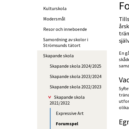
F
Kulturskola
Til
Modersmål
årsk
Resor och inneboende
trän
Samordning av skolor i
själv
Strömsunds tätort
En gå
Skapande skola
skåd
sama
Skapande skola 2024/2025
Skapande skola 2023/2024
Vad
Skapande skola 2022/2023
Syfte
träna
Skapande skola
utfor
2021/2022
olika
Expressive Art
Egn
Forumspel