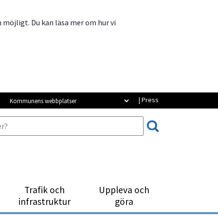
m möjligt. Du kan läsa mer om hur vi
Kommunens webbplatser
| Press
Trafik och
Uppleva och
infrastruktur
göra