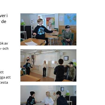
r i 
 de 
ök av 
 och 
tt 
ga att 
testa 