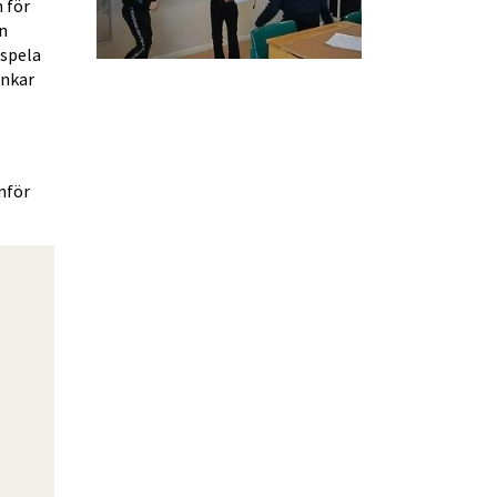
för 
n 
spela 
nkar 
nför 