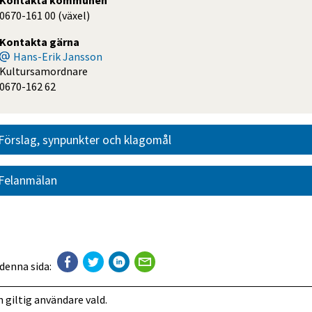
Kontakta kommunen
0670-161 00 (växel)
Kontakta gärna
Hans-Erik Jansson
Kultursamordnare
0670-162 62
Förslag, synpunkter och klagomål
Felanmälan
 denna sida:
 giltig användare vald.