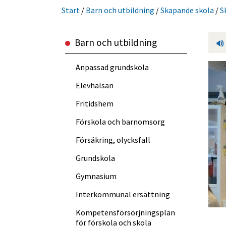
Start
/
Barn och utbild­ning
/
Skapande skola
/
S
Barn och utbild­ning
Anpassad grundskola
Elevhälsan
Fritidshem
Förskola och barnomsorg
Försäkring, olycksfall
Grundskola
Gymnasium
Interkommunal ersättning
Kompetens­försörjningsplan
för förskola och skola