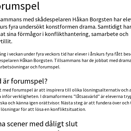
orumspel
lsammans med skådespelaren Håkan Borgsten har eleve
urs fyra undersökt konstformen drama. Samtidigt har
at sina förmågor i konflikthantering, samarbete och 
tillit.
ng i veckan under fyra veckors tid har elever i årskurs fyra fått bes
espelaren Håkan Borgsten. Tillsammans har de jobbat med drama-
rbetsövningar och forumspel.
 är forumspel?
t med forumspel är att inspirera till olika lösningsalternativ och a
 inför verkligheten. I dramaformens "låtsasvärld" är eleverna tryg
ska och känna igen orättvisor. Nästa steg är att fundera över och 
 lösningar för att lösa en konfliktsituation.
a scener med dåligt slut