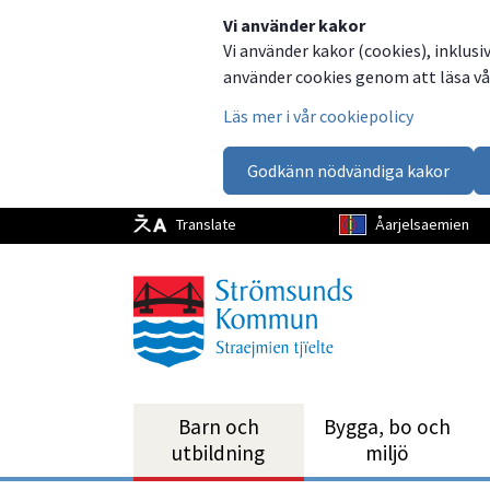
Dela
Dela
Dela
Dela
Vi använder kakor
Vi använder kakor (cookies), inklusi
på
på
på
via
använder cookies genom att läsa vår
Facebook
Twitter
LinkedIn
email
Läs mer i vår cookiepolicy
Godkänn nödvändiga kakor
Translate
Åarjelsaemien
Barn och
Bygga, bo och
utbild­ning
miljö