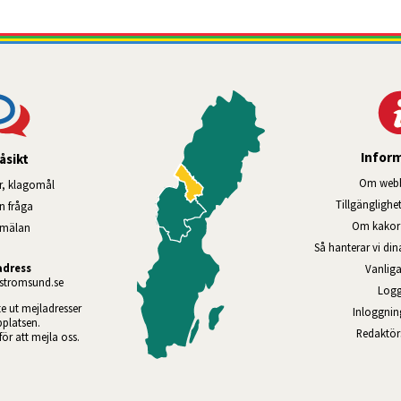
Infor
åsikt
Om webb
r, klagomål
Tillgänglig­he
en fråga
Om kakor 
nmälan
Så hanterar vi di
adress
Vanliga
tromsund.se
Logg
te ut mejladresser 
Inloggnin
platsen. 
Redaktö
 för att mejla oss.