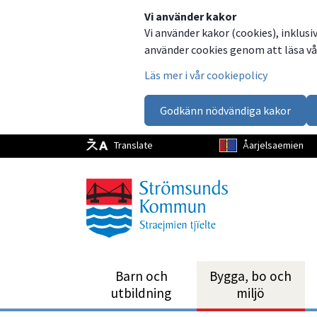
Dela
Dela
Dela
Dela
Vi använder kakor
Vi använder kakor (cookies), inklusi
på
på
på
via
använder cookies genom att läsa vår
Facebook
Twitter
LinkedIn
email
Läs mer i vår cookiepolicy
Godkänn nödvändiga kakor
Translate
Åarjelsaemien
Barn och
Bygga, bo och
utbild­ning
miljö