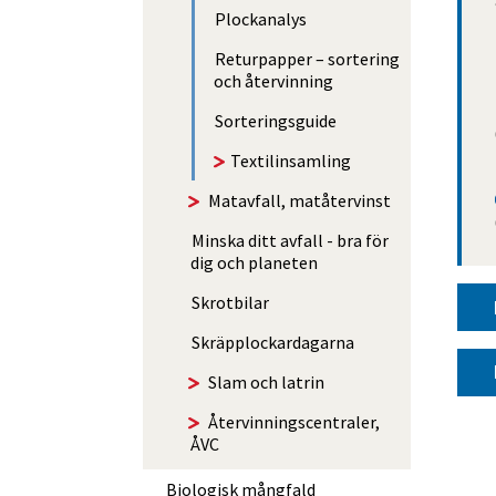
Plockanalys
Returpapper – sortering
och återvinning
Sorterings­guide
Textilinsamling
Matavfall, matåtervinst
Minska ditt avfall - bra för
dig och planeten
Skrotbilar
Skräp­­plockar­­dagarna
Slam och latrin
Åter­vin­nings­centraler,
ÅVC
Biologisk mångfald