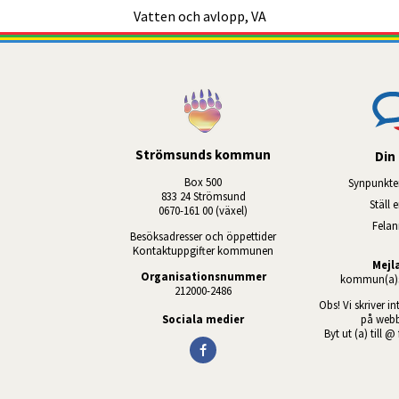
Vatten och avlopp, VA
Strömsunds kommun
Din 
Box 500
Synpunkte
833 24 Strömsund
Ställ 
0670-161 00 (växel)
Fela
Besöksadresser och öppettider
Kontaktuppgifter kommunen
Mejl
Organisationsnummer
kommun(a)s
212000-2486
Obs! Vi skriver in
Sociala medier
på webb
Byt ut (a) till @