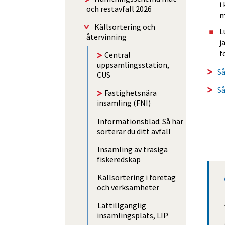
i
och restavfall 2026
m
Käll­sorte­ring och
L
återvinning
j
f
Central
uppsamlingsstation,
Så
CUS
Så
Fastighetsnära
insamling (FNI)
Informationsblad: Så här
sorterar du ditt avfall
Insamling av trasiga
fiskeredskap
Källsortering i företag
och verksamheter
Lättillgänglig
insamlingsplats, LIP