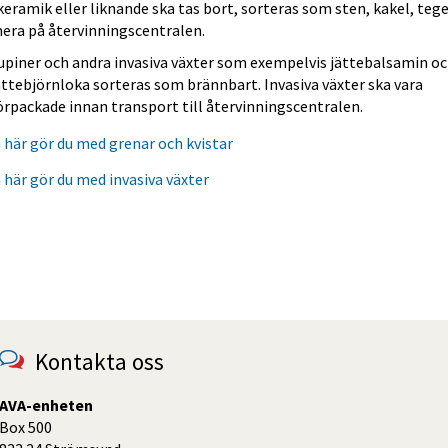
 keramik eller liknande ska tas bort, sorteras som sten, kakel, tege
era på återvinningscentralen.
upiner och andra invasiva växter som exempelvis jättebalsamin oc
ättebjörnloka sorteras som brännbart. Invasiva växter ska vara 
örpackade innan transport till återvinningscentralen.
 här gör du med grenar och kvistar
 här gör du med invasiva växter
Kontakta oss
AVA-enheten
Box 500