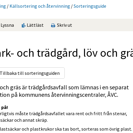
ing
/
Käll­sorte­ring och återvinning
/
Sorterings­guide
Lyssna
Lättläst
Skriv ut
rk- och trädgård, löv och gr
Tillbaka till sorteringsguiden
och gräs är trädgårdsavfall som lämnas i en separat 
ktion på kommunens återvinningscentraler, ÅVC.
 på!
ligtvis måste trädgårdsavfallet vara rent och fritt från stenar, 
säckar och annat skräp.
lastsäckar och plastkrukor ska tas bort, sorteras som övrig plast. 