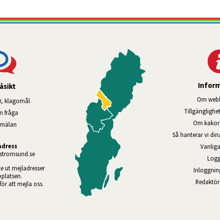
Infor
åsikt
Om webb
r, klagomål
Tillgänglig­he
en fråga
Om kakor 
nmälan
Så hanterar vi di
adress
Vanliga
tromsund.se
Logg
te ut mejladresser 
Inloggnin
platsen. 
Redaktö
 för att mejla oss.