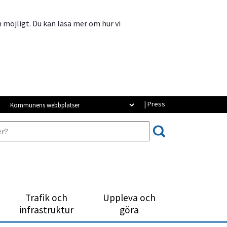
m möjligt. Du kan läsa mer om hur vi
Kommunens webbplatser
| Press
Trafik och
Uppleva och
infrastruktur
göra