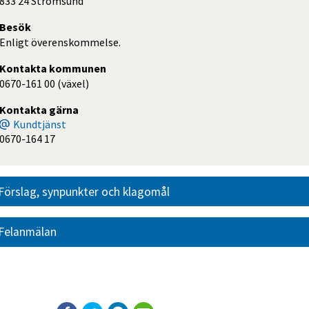
833 24 Strömsund
Besök
Enligt överenskommelse.
Kontakta kommunen
0670-161 00 (växel)
Kontakta gärna
Kundtjänst
0670-164 17
Förslag, synpunkter och klagomål
Felanmälan