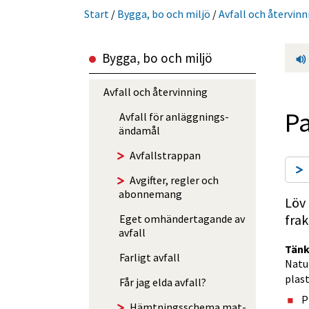
Start
/
Bygga, bo och miljö
/
Avfall och återvinn
Bygga, bo och miljö
Avfall och återvinning
Pa
Avfall för anlägg­nings­
ändamål
Avfalls­trappan
Avgifter, regler och
abonnemang
Löv 
fra
Eget omhänder­tagande av
avfall
Tänk
Farligt avfall
Natur
plast
Får jag elda avfall?
P
Hämtningsschema mat-