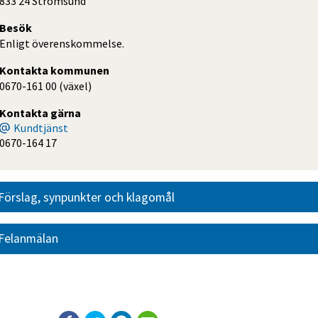
833 24 Strömsund
Besök
Enligt överenskommelse.
Kontakta kommunen
0670-161 00 (växel)
Kontakta gärna
Kundtjänst
0670-164 17
Förslag, synpunkter och klagomål
Felanmälan