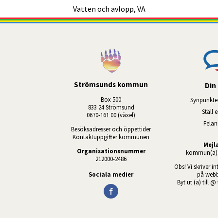
Vatten och avlopp, VA
Strömsunds kommun
Din 
Box 500
Synpunkte
833 24 Strömsund
Ställ 
0670-161 00 (växel)
Fela
Besöksadresser och öppettider
Kontaktuppgifter kommunen
Mejl
Organisationsnummer
kommun(a)s
212000-2486
Obs! Vi skriver in
Sociala medier
på webb
Byt ut (a) till @