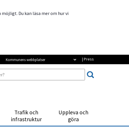
m möjligt. Du kan läsa mer om hur vi
Kommunens webbplatser
| Press
Trafik och
Uppleva och
infrastruktur
göra