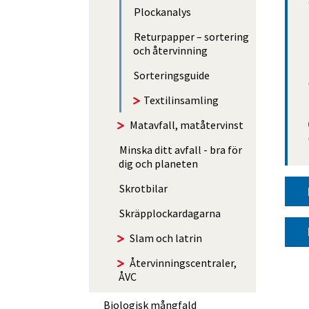
Plockanalys
Returpapper – sortering
och återvinning
Sorterings­guide
Textilinsamling
Matavfall, matåtervinst
Minska ditt avfall - bra för
dig och planeten
Skrotbilar
Skräp­­plockar­­dagarna
Slam och latrin
Åter­vin­nings­centraler,
ÅVC
Biologisk mångfald