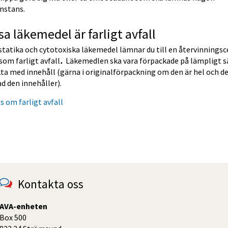
nstans.
sa läkemedel är farligt avfall
tatika och cytotoxiska läkemedel lämnar du till en återvinningsce
som farligt avfall
. 
 Läkemedlen ska vara förpackade på lämpligt sä
a med innehåll (gärna i originalförpackning om den är hel och det
ad den innehåller).
s om farligt avfall
Kontakta oss
AVA-enheten
Box 500