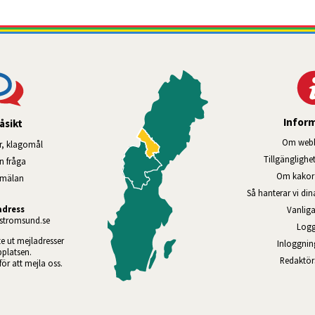
Infor
åsikt
Om webb
r, klagomål
Tillgänglig­he
en fråga
Om kakor 
nmälan
Så hanterar vi di
adress
Vanliga
tromsund.se
Logg
te ut mejladresser 
Inloggnin
platsen. 
Redaktö
 för att mejla oss.