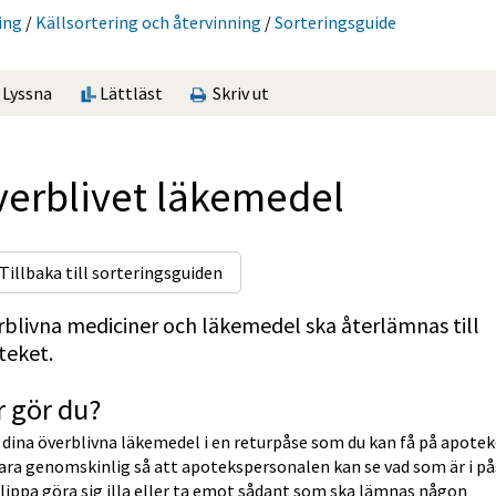
ing
/
Käll­sorte­ring och återvinning
/
Sorterings­guide
Lyssna
Lättläst
Skriv ut
erblivet läkemedel
Tillbaka till sorteringsguiden
blivna mediciner och läkemedel ska återlämnas till 
teket.
 gör du?
dina överblivna läkemedel i en returpåse som du kan få på apoteke
ara genomskinlig så att apotekspersonalen kan se vad som är i på
lippa göra sig illa eller ta emot sådant som ska lämnas någon 