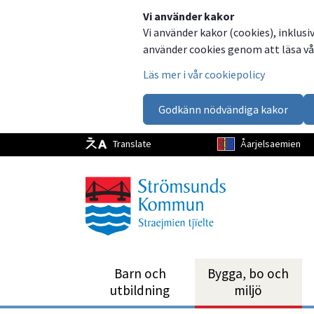
Dela
Dela
Dela
Dela
Vi använder kakor
Vi använder kakor (cookies), inklusi
på
på
på
via
använder cookies genom att läsa vår
Facebook
Twitter
LinkedIn
email
Läs mer i vår cookiepolicy
Godkänn nödvändiga kakor
Translate
Åarjelsaemien
Barn och
Bygga, bo och
utbild­ning
miljö