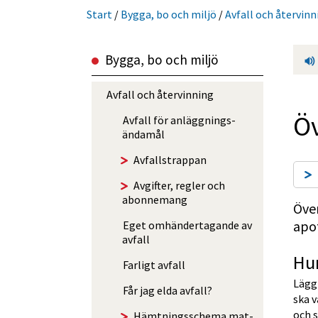
Start
/
Bygga, bo och miljö
/
Avfall och återvinn
Bygga, bo och miljö
Avfall och återvinning
Öv
Avfall för anlägg­nings­
ändamål
Avfalls­trappan
Avgifter, regler och
abonnemang
Över
apo
Eget omhänder­tagande av
avfall
Hur
Farligt avfall
Lägg 
Får jag elda avfall?
ska v
och s
Hämtningsschema mat-