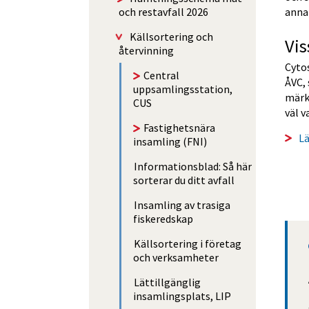
och restavfall 2026
anna
Käll­sorte­ring och
Vis
återvinning
Cytos
Central
ÅVC, 
uppsamlingsstation,
märkt
CUS
väl v
Fastighetsnära
Lä
insamling (FNI)
Informationsblad: Så här
sorterar du ditt avfall
Insamling av trasiga
fiskeredskap
Källsortering i företag
och verksamheter
Lättillgänglig
insamlingsplats, LIP