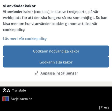
Dela
Dela
Dela
Dela
Vi använder kakor
Vi använder kakor (cookies), inklusive tredjeparts, på vår
på
på
på
via
webbplats för att den ska fungera så bra som möjligt. Du kan
Facebook
Twitter
LinkedIn
email
läsa mer om hur vi använder cookies genom att läsa vår
cookiepolicy.
Läs mer i vår cookiepolicy
Godkänn nödvändiga kakor
Godkänn alla kakor
Anpassa inställningar
Translate
Åarjelsaemien
| Press