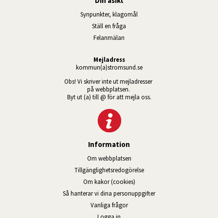
Din åsikt
Synpunkter, klagomål
Ställ en fråga
Felanmälan
Mejladress
kommun(a)stromsund.se
Obs! Vi skriver inte ut mejladresser 
på webbplatsen. 
Byt ut (a) till @ för att mejla oss.
Information
Om webbplatsen
Tillgänglig­hets­redo­görelse
Om kakor (cookies)
Så hanterar vi dina personuppgifter
Vanliga frågor
Logga in