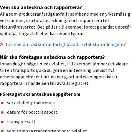
Vem ska anteckna och rapportera?
Alla som producerar farligt avfall i samband med en yrkesmässig 
verksamhet, ska föra anteckningar och rapportera till 
Naturvårdsverket. Det gäller till exempel företag där det uppstår 
spillolja, färgavfall eller kasserade lysrör.
Län
Läs mer om vad som är farligt avfall i avfallsförordningen
När ska företagen anteckna och rapportera?
Innan du gör något med avfallet, till exempel lämnar det vidare 
till en transportör, ska du göra en anteckning. Senast två 
arbetsdagar efter det att du har gjort anteckningen ska du 
rapportera in händelsen till avfallsregistret.
Företaget ska anteckna uppgifter om
var avfallet producerats
datum för borttransport
transportsätt
vem som ska transportera bort avfallet