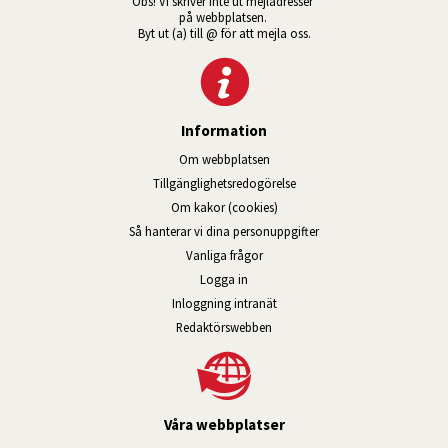
Obs! Vi skriver inte ut mejladresser 
på webbplatsen. 
Byt ut (a) till @ för att mejla oss.
Information
Om webbplatsen
Tillgänglig­hets­redo­görelse
Om kakor (cookies)
Så hanterar vi dina personuppgifter
Vanliga frågor
Logga in
Öppnas i nytt fönster.
Inloggning intranät
Redaktörswebben
Våra webbplatser