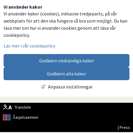
Dela
Dela
Dela
Dela
Vi använder kakor
Vi använder kakor (cookies), inklusive tredjeparts, på vår
på
på
på
via
webbplats för att den ska fungera så bra som möjligt. Du kan
Facebook
Twitter
LinkedIn
email
läsa mer om hur vi använder cookies genom att läsa vår
cookiepolicy.
Läs mer i vår cookiepolicy
Godkänn nödvändiga kakor
Godkänn alla kakor
Anpassa inställningar
Translate
Åarjelsaemien
| Press