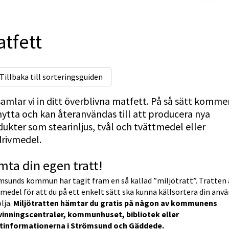
tfett
Tillbaka till sorteringsguiden
amlar vi in ditt överblivna matfett. På så sätt kommer
 nytta och kan återanvändas till att producera nya 
ukter som stearinljus, tvål och tvättmedel eller 
drivmedel.
ta din egen tratt!
sunds kommun har tagit fram en så kallad ”miljötratt”. Tratten ä
medel för att du på ett enkelt sätt ska kunna källsortera din anvä
ja. 
Miljötratten hämtar du gratis på någon av kommunens 
vinningscentraler, kommunhuset, bibliotek eller 
stinformationerna i Strömsund och Gäddede.