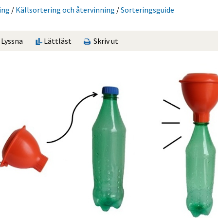
ing
/
Käll­sorte­ring och återvinning
/
Sorterings­guide
Lyssna
Lättläst
Skriv ut