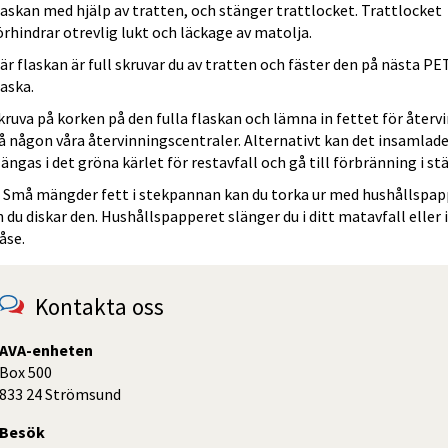
laskan med hjälp av tratten, och stänger trattlocket. Trattlocket 
örhindrar otrevlig lukt och läckage av matolja.
är flaskan är full skruvar du av tratten och fäster den på nästa PE
laska.
kruva på korken på den fulla flaskan och lämna in fettet för återvi
å någon våra återvinningscentraler. Alternativt kan det insamlade 
längas i det gröna kärlet för restavfall och gå till förbränning i stä
 Små mängder fett i stekpannan kan du torka ur med hushållspapp
 du diskar den. Hushållspapperet slänger du i ditt matavfall eller i 
åse.
Kontakta oss
AVA-enheten
Box 500
833 24 Strömsund
Besök