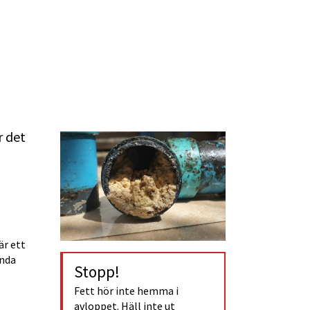
 det 
r ett 
nda 
Stopp!
Fett hör inte hemma i 
avloppet. Häll inte ut 