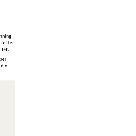
T-
nning 
fettet 
llet.
er 
din 