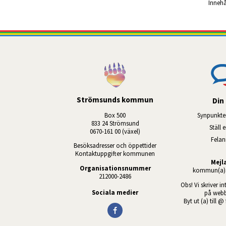
Innehå
Strömsunds kommun
Din 
Box 500
Synpunkte
833 24 Strömsund
Ställ 
0670-161 00 (växel)
Fela
Besöksadresser och öppettider
Kontaktuppgifter kommunen
Mejl
Organisationsnummer
kommun(a)s
212000-2486
Obs! Vi skriver in
Sociala medier
på webb
Byt ut (a) till @