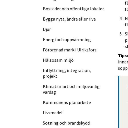
f
Bostäder och offentliga lokaler
f
N
Bygga nytt, ändra eller riva
f
Djur
S
Energi och uppvärmning
p
s
Förorenad mark i Ulriksfors
Tips:
Hälsosam miljö
innan
sopp
Inflyttning, integration,
projekt
Klimatsmart och miljövänlig
vardag
Kommunens planarbete
Livsmedel
Sotning och brandskydd