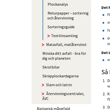
Plockanalys
Det 
Returpapper – sortering
f
och återvinning
m
Sorterings­guide
f
Textilinsamling
ö
s
Matavfall, matåtervinst
Det 
Minska ditt avfall - bra för
dig och planeten
m
Skrotbilar
Så 
Skräp­­plockar­­dagarna
D
Slam och latrin
v
Åter­vin­nings­centraler,
K
ÅVC
f
D
Biologisk mångfald