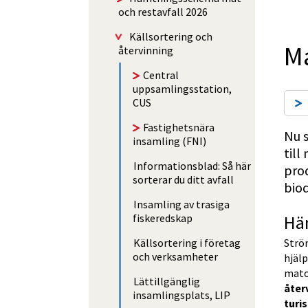
och restavfall 2026
Käll­sorte­ring och
Ma
återvinning
Central
uppsamlingsstation,
CUS
Fastighetsnära
Nu s
insamling (FNI)
till
Informationsblad: Så här
prod
sorterar du ditt avfall
bio
Insamling av trasiga
Häm
fiskeredskap
Källsortering i företag
Ström
och verksamheter
hjälp
matol
Lättillgänglig
åter
insamlingsplats, LIP
turi