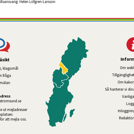
llsansvarig:
Helen Löfgren-Larsson
Infor
åsikt
Om webb
r, klagomål
Tillgänglig­he
en fråga
Om kakor 
nmälan
Så hanterar vi di
adress
Vanliga
tromsund.se
Logg
te ut mejladresser 
Inloggnin
platsen. 
Redaktö
 för att mejla oss.