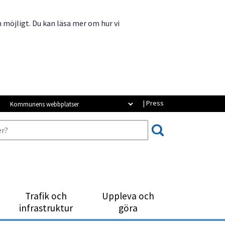
m möjligt. Du kan läsa mer om hur vi
Kommunens webbplatser
| Press
Trafik och
Uppleva och
infrastruktur
göra