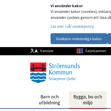
Dela
Dela
Dela
Dela
Vi använder kakor
Vi använder kakor (cookies), inklusi
på
på
på
via
använder cookies genom att läsa vår
Facebook
Twitter
LinkedIn
email
Läs mer i vår cookiepolicy
Godkänn nödvändiga kakor
Translate
Åarjelsaemien
Barn och
Bygga, bo och
utbild­ning
miljö