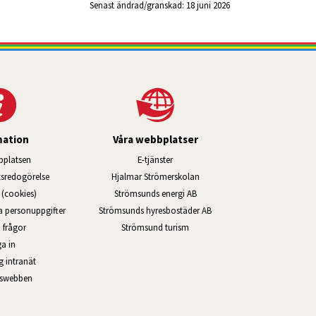
Senast ändrad/granskad: 
18 juni 2026
mation
Våra webbplatser
Länk till annan webbplats, öppnas i ny
platsen
E-tjänster
Länk till annan webbplats, öppn
ts­redo­görelse
Hjalmar Strömerskolan
Länk till annan webbplats, öppna
(cookies)
Strömsunds energi AB
Länk till annan webbplats, ö
na personuppgifter
Strömsunds hyresbostäder AB
Öppnas i nytt fönster.
 frågor
Strömsund turism
a in
Öppnas i nytt fönster.
g intranät
rswebben