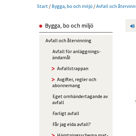
Start
/
Bygga, bo och miljö
/
Avfall och återvinn
Bygga, bo och miljö
Avfall och återvinning
Avfall för anlägg­nings­
ändamål
Avfalls­trappan
Avgifter, regler och
abonnemang
Eget omhänder­tagande av
avfall
Farligt avfall
Får jag elda avfall?
Hämtningsschema mat-