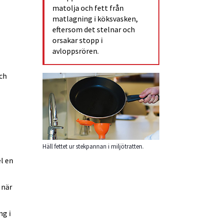
matolja och fett från 
matlagning i köksvasken, 
eftersom det stelnar och 
orsakar stopp i 
avloppsrören.
ch 
Häll fettet ur stekpannan i miljötratten.
l en 
när 
g i 