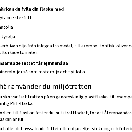
här kan du fylla din flaska med
lytande stekfett
atolja
rityrolja
verbliven olja från inlagda livsmedel, till exempel tonfisk, oliver o
oltorka­de tomater.
insamlade fettet får ej innehålla
ineraloljor så som motorolja och spillolja.
här använder du miljötratten
u skruvar fast tratten på en genomskinlig plastflaska, till exempe
anlig PET-flaska.
orken till flaskan fäster du inuti trattlocket, för att återanvändas 
laskan är full.
u häller det avsvalnade fettet eller oljan efter stekning och friterin